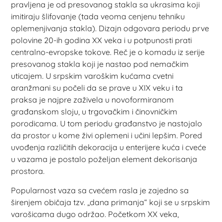
pravljena je od presovanog stakla sa ukrasima koji
imitiraju šlifovanje (tada veoma cenjenu tehniku
oplemenjivanja stakla). Dizajn odgovara periodu prve
polovine 20-ih godina XX veka i u potpunosti prati
centralno-evropske tokove. Reč je o komadu iz serije
presovanog stakla koji je nastao pod nemačkim
uticajem. U srpskim varoškim kućama cvetni
aranžmani su počeli da se prave u XIX veku i ta
praksa je najpre zaživela u novoformiranom
građanskom sloju, u trgovačkim i činovničkim
porodicama. U tom periodu građanstvo je nastojalo
da prostor u kome živi oplemeni i učini lepšim. Pored
uvođenja različitih dekoracija u enterijere kuća i cveće
u vazama je postalo poželjan element dekorisanja
prostora.
Popularnost vaza sa cvećem rasla je zajedno sa
širenjem običaja tzv. „dana primanja“ koji se u srpskim
varošicama dugo održao. Početkom XX veka,