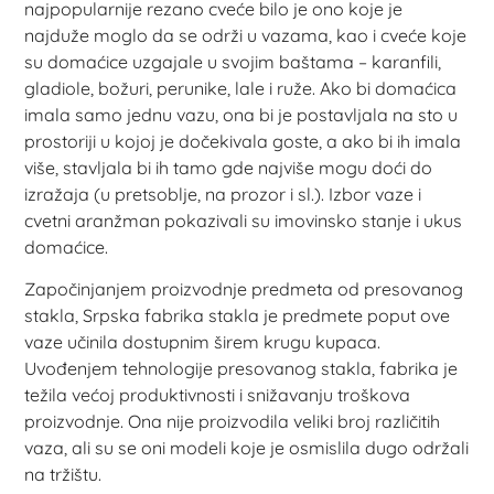
najpopularnije rezano cveće bilo je ono koje je
najduže moglo da se održi u vazama, kao i cveće koje
su domaćice uzgajale u svojim baštama – karanfili,
gladiole, božuri, perunike, lale i ruže. Ako bi domaćica
imala samo jednu vazu, ona bi je postavljala na sto u
prostoriji u kojoj je dočekivala goste, a ako bi ih imala
više, stavljala bi ih tamo gde najviše mogu doći do
izražaja (u pretsoblje, na prozor i sl.). Izbor vaze i
cvetni aranžman pokazivali su imovinsko stanje i ukus
domaćice.
Započinjanjem proizvodnje predmeta od presovanog
stakla, Srpska fabrika stakla je predmete poput ove
vaze učinila dostupnim širem krugu kupaca.
Uvođenjem tehnologije presovanog stakla, fabrika je
težila većoj produktivnosti i snižavanju troškova
proizvodnje. Ona nije proizvodila veliki broj različitih
vaza, ali su se oni modeli koje je osmislila dugo održali
na tržištu.