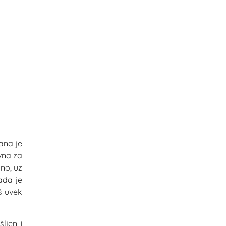
rana je
evna za
dno, uz
ada je
š uvek
ljen i