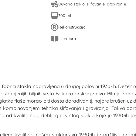
Duvano staklo, šlifovanje, graviranje
300 ml
Rekonstrukcija
Literatura
j fabrici stakla napravljena u drugoj polovini 1930-ih. Dezeni
stranjenijih biljnih vrsta Bokokotorskog zaliva. Bila je zaht
glatke flaše morao biti dosta dorađivan tj. najpre brušen uz 
n kombinovanjem tehnika šlifovanja i graviranja. Takva dor
a od kvalitetnog, debljeg i čvrstog stakla koje je 1930-ih jo
ljem kvaliteta našeg staklarstva 1930-ih je pažljivo promiš