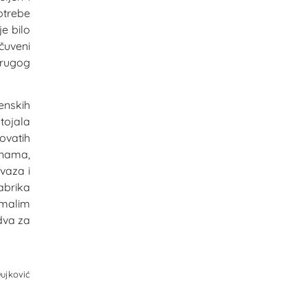
otrebe
je bilo
čuveni
Drugog
enskih
tojala
lovatih
činama,
vaza i
abrika
 malim
dva za
Dujković