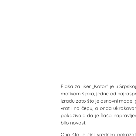
Flaša za liker „Kotor“ je u Srpsko
motivom šipka, jedne od najraspro
izradu zato što je osnovni model 
vrat i na čepu, a onda ukrašava
pokazivala da je flaša napravljen
bilo novost.
Ono što je čini vrednim pokazate