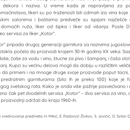
e, dekora i naziva. U vreme kada je napravljena za p
omaćinstava, likeri su po traženosti bili odmah iza vina koje 
im salonima i baštama predveče su ispijani najčešće 
od domaćih ruža, liker od šipka i liker od višanja. Posle 
deo servisa za liker „Kotor“.
r“ pripada drugoj generaciji garnitura sa nazivima jugoslov
stakla počela da proizvodi krajem 30-ih godina XX veka. Sas
še, čaše za vodu i vino, štucne za pivo i šampanj, i čaša sto
mpanj. Kupci su većinu delova mogli da dobiju u različitim veli
 da primeni i na mnoge druge svoje proizvode poput tacni, 
 predratnim garniturama (bilo ih je preko 100) koje je f
rugog svetskog rata. Kako je onda više pažnje posvećivano i
eno čak pet dvodelnih servisa „Kotor“ – dva servisa za vino, 
u proizvodnji održali do kraja 1960-ih.
 vrednovanje predmeta: H. Mikić, E. Radonjić-Živkov, S. Jovičić, D. Svilar-