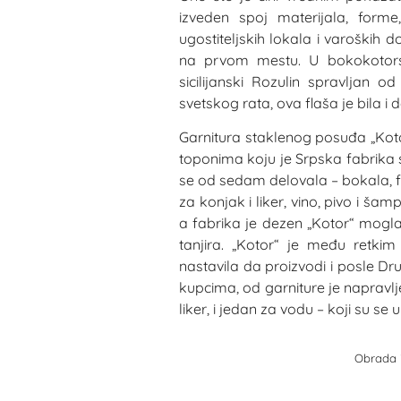
izveden spoj materijala, form
ugostiteljskih lokala i varoških d
na prvom mestu. U bokokotorsk
sicilijanski Rozulin spravljan 
svetskog rata, ova flaša je bila i 
Garnitura staklenog posuđa „Koto
toponima koju je Srpska fabrika 
se od sedam delovala – bokala, fla
za konjak i liker, vino, pivo i ša
a fabrika je dezen „Kotor“ mogla
tanjira. „Kotor“ je među retkim
nastavila da proizvodi i posle D
kupcima, od garniture je napravlj
liker, i jedan za vodu – koji su se 
Obrada i