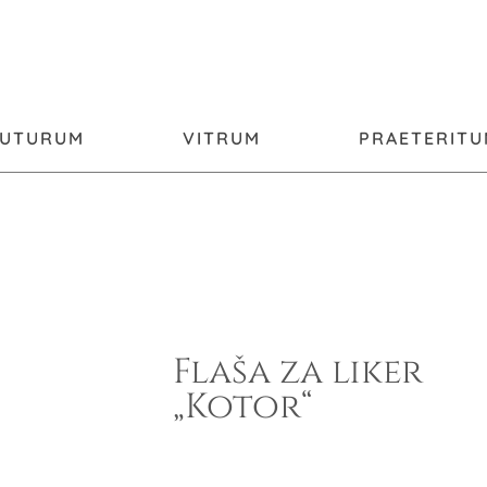
FUTURUM
VITRUM
PRAETERIT
Flaša za liker
„Kotor“