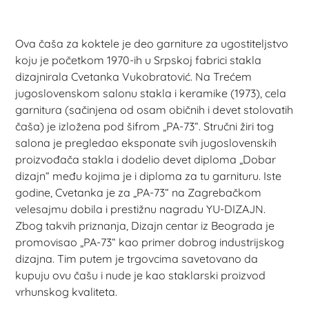
Ova čaša za koktele je deo garniture za ugostiteljstvo
koju je početkom 1970-ih u Srpskoj fabrici stakla
dizajnirala Cvetanka Vukobratović. Na Trećem
jugoslovenskom salonu stakla i keramike (1973), cela
garnitura (sačinjena od osam običnih i devet stolovatih
čaša) je izložena pod šifrom „PA-73“. Stručni žiri tog
salona je pregledao eksponate svih jugoslovenskih
proizvođača stakla i dodelio devet diploma „Dobar
dizajn“ među kojima je i diploma za tu garnituru. Iste
godine, Cvetanka je za „PA-73“ na Zagrebačkom
velesajmu dobila i prestižnu nagradu YU-DIZAJN.
Zbog takvih priznanja, Dizajn centar iz Beograda je
promovisao „PA-73“ kao primer dobrog industrijskog
dizajna. Tim putem je trgovcima savetovano da
kupuju ovu čašu i nude je kao staklarski proizvod
vrhunskog kvaliteta.