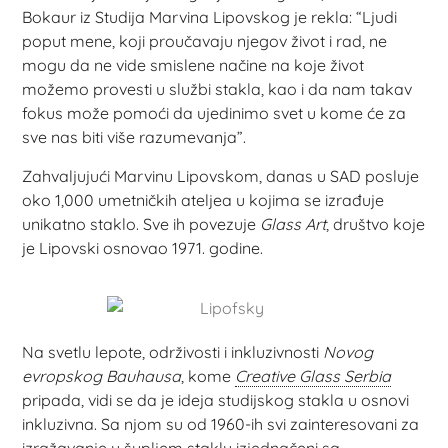
Bokaur iz Studija Marvina Lipovskog je rekla: “Ljudi
poput mene, koji proučavaju njegov život i rad, ne
mogu da ne vide smislene načine na koje život
možemo provesti u službi stakla, kao i da nam takav
fokus može pomoći da ujedinimo svet u kome će za
sve nas biti više razumevanja”.
Zahvaljujući Marvinu Lipovskom, danas u SAD posluje
oko 1,000 umetničkih ateljea u kojima se izrađuje
unikatno staklo. Sve ih povezuje
Glass Art
, društvo koje
je Lipovski osnovao 1971. godine.
Na svetlu lepote, održivosti i inkluzivnosti
Novog
evropskog Bauhausa
, kome
Creative Glass Serbia
pripada, vidi se da je ideja studijskog stakla u osnovi
inkluzivna. Sa njom su od 1960-ih svi zainteresovani za