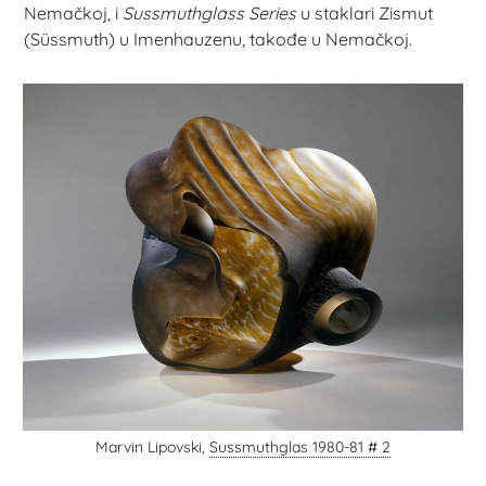
Nemačkoj, i
Sussmuthglass Series
u staklari Zismut
(Süssmuth) u Imenhauzenu, takođe u Nemačkoj.
Marvin Lipovski,
Sussmuthglas 1980-81 # 2