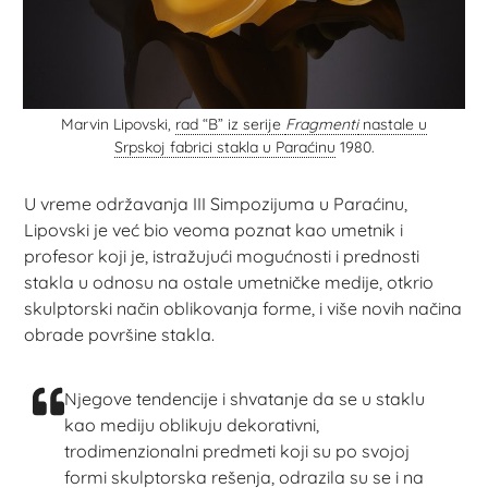
Marvin Lipovski,
rad “B” iz serije
Fragmenti
nastale u
Srpskoj fabrici stakla u Paraćinu
1980.
U vreme održavanja III Simpozijuma u Paraćinu,
Lipovski je već bio veoma poznat kao umetnik i
profesor koji je, istražujući mogućnosti i prednosti
stakla u odnosu na ostale umetničke medije, otkrio
skulptorski način oblikovanja forme, i više novih načina
obrade površine stakla.
Njegove tendencije i shvatanje da se u staklu
kao mediju oblikuju dekorativni,
trodimenzionalni predmeti koji su po svojoj
formi skulptorska rešenja, odrazila su se i na