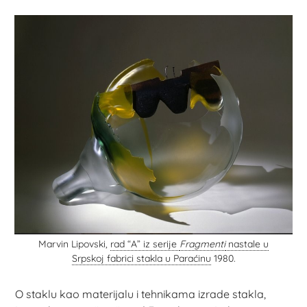
Marvin Lipovski,
rad “A” iz serije
Fragmenti
nastale u
Srpskoj fabrici stakla u Paraćinu
1980.
O staklu kao materijalu i tehnikama izrade stakla,