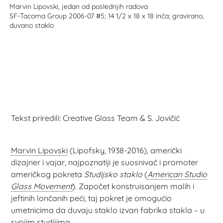
Marvin Lipovski, jedan od poslednjih radova
SF-Tacoma Group 2006-07 #5; 14 1/2 x 18 x 18 inča; gravirano,
duvano staklo
Tekst priredili: Creative Glass Team & S. Jovičić
Marvin Lipovski
(Lipofsky, 1938-2016), američki
dizajner i vajar, najpoznatiji je suosnivač i promoter
američkog pokreta
Studijsko staklo
(
American Studio
Glass Movement
). Započet konstruisanjem malih i
jeftinih lončanih peći, taj pokret je omogućio
umetnicima da duvaju staklo izvan fabrika stakla – u
svojim studijima.