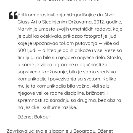
Prilikom proslavljanja 50-godišnjice društva
Glass Art u Sjedinjenim Državama, 2012. godine,
Marvin je umesto svojih umetničkih radova, koje
je publika očekivala, prikazao fotografije ljudi
koje je upoznavao tokom putovanja — više od
500 ljudi — a hteo je da ih prikaže i više. Veze sa
tim ljudima bile su njegovo najveće delo. Staklo,
u kome je video ogromne mogućnosti za
sopstveno izražavanje, bilo je samo sredstvo
komunikacije i povezivanja sa svetom. Koliko
mu je ta komunikacija bila važna, vidi se iz
njegove velike radne discipline, brižnosti, i
spremnosti za saradnju sa drugima, bez obzira
na jezičke i kulturne razlike.
Dženet Bokaur
Završavajući svoje izlaganje u Beogradu, Dženet