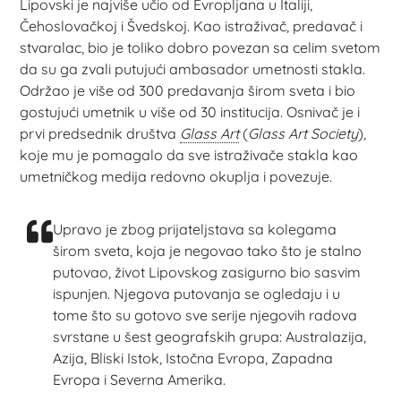
Lipovski je najviše učio od Evropljana u Italiji,
Čehoslovačkoj i Švedskoj. Kao istraživač, predavač i
stvaralac, bio je toliko dobro povezan sa celim svetom
da su ga zvali putujući ambasador umetnosti stakla.
Održao je više od 300 predavanja širom sveta i bio
gostujući umetnik u više od 30 institucija. Osnivač je i
prvi predsednik društva
Glass Art
(
Glass Art Society
),
koje mu je pomagalo da sve istraživače stakla kao
umetničkog medija redovno okuplja i povezuje.
Upravo je zbog prijateljstava sa kolegama
širom sveta, koja je negovao tako što je stalno
putovao, život Lipovskog zasigurno bio sasvim
ispunjen. Njegova putovanja se ogledaju i u
tome što su gotovo sve serije njegovih radova
svrstane u šest geografskih grupa: Australazija,
Azija, Bliski Istok, Istočna Evropa, Zapadna
Evropa i Severna Amerika.