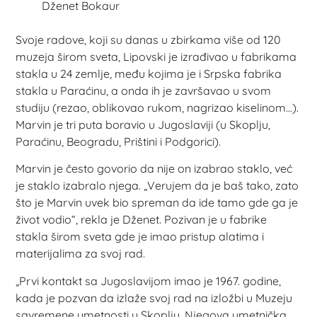
Dženet Bokaur
Svoje radove, koji su danas u zbirkama više od 120
muzeja širom sveta, Lipovski je izrađivao u fabrikama
stakla u 24 zemlje, među kojima je i Srpska fabrika
stakla u Paraćinu, a onda ih je završavao u svom
studiju (rezao, oblikovao rukom, nagrizao kiselinom…).
Marvin je tri puta boravio u Jugoslaviji (u Skoplju,
Paraćinu, Beogradu, Prištini i Podgorici).
Marvin je često govorio da nije on izabrao staklo, već
je staklo izabralo njega. „Verujem da je baš tako, zato
što je Marvin uvek bio spreman da ide tamo gde ga je
život vodio“, rekla je Dženet. Pozivan je u fabrike
stakla širom sveta gde je imao pristup alatima i
materijalima za svoj rad.
„Prvi kontakt sa Jugoslavijom imao je 1967. godine,
kada je pozvan da izlaže svoj rad na izložbi u Muzeju
savremene umetnosti u Skoplju. Njegova umetnička