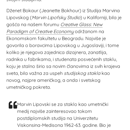
Dženet Bokaur (Jeanette Bokhour) iz Studija Marvina
Lipovskog (
Marvin Lipofsky Studio
) u Kaliforniji, bila je
gošća na našem forumu
Creative Glass: New
Paradigm of Creative Economy
održanom na
Ekonomskom fakultetu u Beogradu. Najviše je
govorila o boravcima Lipovskog u Jugoslaviji, i tome
koliko je njegova zajednica dizajnera, zanatlija,
radnika u fabrikama, i studenata posvećenih staklu,
koju je stalno širio sa novim članovima iz svih krajeva
sveta, bila važna za uspeh
studijskog stakla
kao
novog, najpre američkog, a onda i svetskog
umetničkog pokreta.
Marvin Lipovski se za staklo kao umetnički
medij najviše zainteresovao tokom
postdiplomskih studija na Univerzitetu
Viskonsina-Medisona 1962-63. godine. Bio je