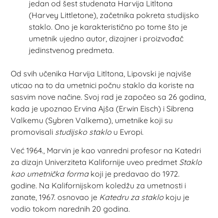
jedan od šest studenata Harvija Litltona
(Harvey Littletone), začetnika pokreta studijsko
staklo. Ono je karakteristično po tome što je
umetnik ujedno autor, dizajner i proizvođač
jedinstvenog predmeta.
Od svih učenika Harvija Litltona, Lipovski je najviše
uticao na to da umetnici počnu staklo da koriste na
sasvim nove načine. Svoj rad je započeo sa 26 godina,
kada je upoznao Ervina Ajša (Erwin Eisch) i Sibrena
Valkemu (Sybren Valkema), umetnike koji su
promovisali
studijsko staklo
u Evropi.
Već 1964., Marvin je kao vanredni profesor na Katedri
za dizajn Univerziteta Kalifornije uveo predmet
Staklo
kao umetnička forma
koji je predavao do 1972.
godine. Na Kalifornijskom koledžu za umetnosti i
zanate, 1967. osnovao je
Katedru za staklo
koju je
vodio tokom narednih 20 godina.