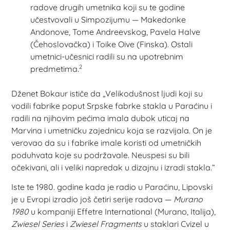
radove drugih umetnika koji su te godine
učestvovali u Simpozijumu — Makedonke
Andonove, Tome Andreevskog, Pavela Halve
(Čehoslovačka) i Toike Oive (Finska). Ostali
umetnici-učesnici radili su na upotrebnim
2
predmetima.
Dženet Bokaur ističe da „Velikodušnost ljudi koji su
vodili fabrike poput Srpske fabrke stakla u Paraćinu i
radili na njihovim pećima imala dubok uticaj na
Marvina i umetničku zajednicu koja se razvijala. On je
verovao da su i fabrike imale koristi od umetničkih
poduhvata koje su podržavale. Neuspesi su bili
očekivani, ali i veliki napredak u dizajnu i izradi stakla.“
Iste te 1980. godine kada je radio u Paraćinu, Lipovski
je u Evropi izradio još četiri serije radova —
Murano
1980
u kompaniji Effetre International (Murano, Italija),
Zwiesel Series
i
Zwiesel Fragments
u staklari Cvizel u