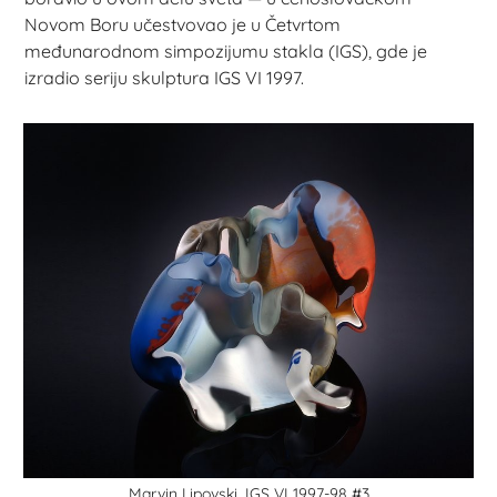
Novom Boru učestvovao je u Četvrtom
međunarodnom simpozijumu stakla (IGS), gde je
izradio seriju skulptura IGS VI 1997.
Marvin Lipovski,
IGS VI 1997-98 #3