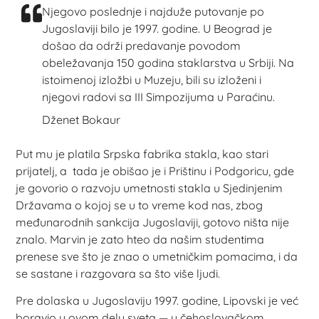
Njegovo poslednje i najduže putovanje po
Jugoslaviji bilo je 1997. godine. U Beograd je
došao da održi predavanje povodom
obeležavanja 150 godina staklarstva u Srbiji. Na
istoimenoj izložbi u Muzeju, bili su izloženi i
njegovi radovi sa III Simpozijuma u Paraćinu.
Dženet Bokaur
Put mu je platila Srpska fabrika stakla, kao stari
prijatelj, a tada je obišao je i Prištinu i Podgoricu, gde
je govorio o razvoju umetnosti stakla u Sjedinjenim
Državama o kojoj se u to vreme kod nas, zbog
međunarodnih sankcija Jugoslaviji, gotovo ništa nije
znalo. Marvin je zato hteo da našim studentima
prenese sve što je znao o umetničkim pomacima, i da
se sastane i razgovara sa što više ljudi.
Pre dolaska u Jugoslaviju 1997. godine, Lipovski je već
boravio u ovom delu sveta — u čehoslovačkom