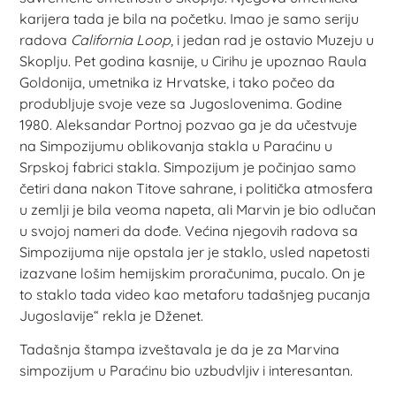
karijera tada je bila na početku. Imao je samo seriju
radova
California Loop
, i jedan rad je ostavio Muzeju u
Skoplju. Pet godina kasnije, u Cirihu je upoznao Raula
Goldonija, umetnika iz Hrvatske, i tako počeo da
produbljuje svoje veze sa Jugoslovenima. Godine
1980. Aleksandar Portnoj pozvao ga je da učestvuje
na Simpozijumu oblikovanja stakla u Paraćinu u
Srpskoj fabrici stakla. Simpozijum je počinjao samo
četiri dana nakon Titove sahrane, i politička atmosfera
u zemlji je bila veoma napeta, ali Marvin je bio odlučan
u svojoj nameri da dođe. Većina njegovih radova sa
Simpozijuma nije opstala jer je staklo, usled napetosti
izazvane lošim hemijskim proračunima, pucalo. On je
to staklo tada video kao metaforu tadašnjeg pucanja
Jugoslavije“ rekla je Dženet.
Tadašnja štampa izveštavala je da je za Marvina
simpozijum u Paraćinu bio uzbudvljiv i interesantan.