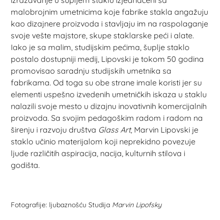
izražavanje u šupljem staklu izjednačeni sa
malobrojnim umetnicima koje fabrike stakla angažuju
kao dizajnere proizvoda i stavljaju im na raspolaganje
svoje vešte majstore, skupe staklarske peći i alate.
Iako je sa malim, studijskim pećima, šuplje staklo
postalo dostupniji medij, Lipovski je tokom 50 godina
promovisao saradnju studijskih umetnika sa
fabrikama. Od toga su obe strane imale koristi jer su
elementi uspešno izvedenih umetničkih iskaza u staklu
nalazili svoje mesto u dizajnu inovativnih komercijalnih
proizvoda. Sa svojim pedagoškim radom i radom na
širenju i razvoju društva
Glass Art
, Marvin Lipovski je
staklo učinio materijalom koji neprekidno povezuje
ljude različitih aspiracija, nacija, kulturnih stilova i
godišta.
Fotografije: ljubaznošću Studija
Marvin Lipofsky