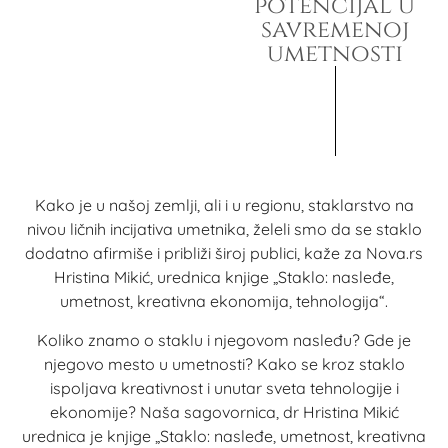
potencijal u
savremenoj
umetnosti
Kako je u našoj zemlji, ali i u regionu, staklarstvo na
nivou ličnih incijativa umetnika, želeli smo da se staklo
dodatno afirmiše i približi široj publici, kaže za Nova.rs
Hristina Mikić, urednica knjige „Staklo: nasleđe,
umetnost, kreativna ekonomija, tehnologija“.
Koliko znamo o staklu i njegovom nasleđu? Gde je
njegovo mesto u umetnosti? Kako se kroz staklo
ispoljava kreativnost i unutar sveta tehnologije i
ekonomije? Naša sagovornica, dr Hristina Mikić
urednica je knjige „Staklo: nasleđe, umetnost, kreativna