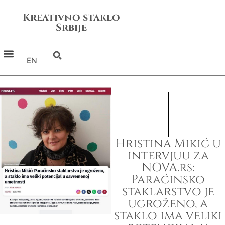
Kreativno staklo
Srbije
EN
Hristina Mikić u
intervjuu za
NOVA.rs:
Paraćinsko
staklarstvo je
ugroženo, a
staklo ima veliki