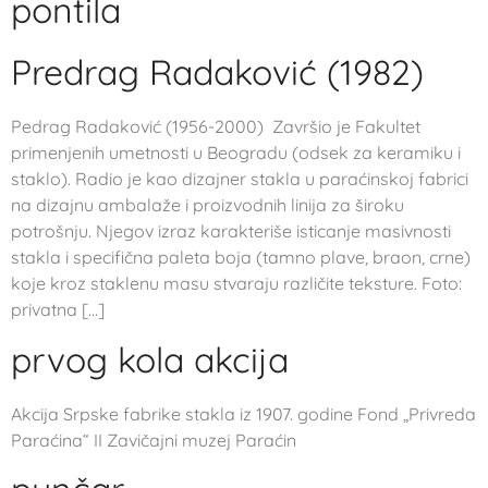
pontila
Predrag Radaković (1982)
Pedrag Radaković (1956-2000) Završio je Fakultet
primenjenih umetnosti u Beogradu (odsek za keramiku i
staklo). Radio je kao dizajner stakla u paraćinskoj fabrici
na dizajnu ambalaže i proizvodnih linija za široku
potrošnju. Njegov izraz karakteriše isticanje masivnosti
stakla i specifična paleta boja (tamno plave, braon, crne)
koje kroz staklenu masu stvaraju različite teksture. Foto:
privatna […]
prvog kola akcija
Akcija Srpske fabrike stakla iz 1907. godine Fond „Privreda
Paraćina“ II Zavičajni muzej Paraćin