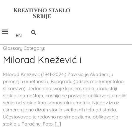
Kreativno staklo
Srbije
EN
Glossary Category:
Milorad Knežević i
Milorad Knežević (1941-2024.) Završio je Akademiju
primenjih umetnosti u Beogradu (odsek monumentalno
slikarstvo). Jedan deo svoje karijere radio u industriji
stakla i nameštaja, kasnije se posvetio oblikovanju malih
serija od stakla kao samostalni umetnik. Njegov izraz
usmeren je na dizajn stonih svetlosnih tela od stakla.
Učestovovao je redovno na simpozijumu oblikovanja
stakla u Paraćinu. Foto: […]