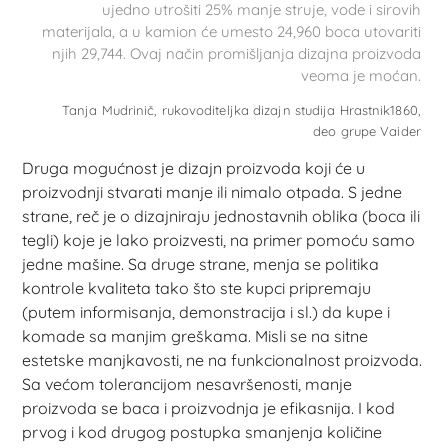
ujedno utrošiti 25% manje struje, vode i sirovih
materijala, a u kamion će umesto 24,960 boca utovariti
njih 29,744. Ovaj način promišljanja dizajna proizvoda
veoma je moćan.
Tanja Mudrinič, rukovoditeljka dizajn studija Hrastnik1860,
deo grupe Vaider
Druga mogućnost je dizajn proizvoda koji će u
proizvodnji stvarati manje ili nimalo otpada. S jedne
strane, reč je o dizajniraju jednostavnih oblika (boca ili
tegli) koje je lako proizvesti, na primer pomoću samo
jedne mašine. Sa druge strane, menja se politika
kontrole kvaliteta tako što ste kupci pripremaju
(putem informisanja, demonstracija i sl.) da kupe i
komade sa manjim greškama. Misli se na sitne
estetske manjkavosti, ne na funkcionalnost proizvoda.
Sa većom tolerancijom nesavršenosti, manje
proizvoda se baca i proizvodnja je efikasnija. I kod
prvog i kod drugog postupka smanjenja količine