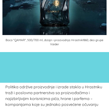
Boca "QAMAR", 500/700 ml, dizajn i proizvodnja: Hrastnik1860, deo grupe
Vaider
Politika održive proizvodnje i izrade stakla u Hrastniku
traži i poslovna partnerstva sa proizvođačima i
najizbirljivijim korisnicima pića, hrane i parfema –
kompanijama koje su jednako posvećene očuvanju