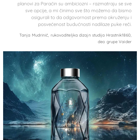
planovi za Paraćin su ambiciozni – razmatraju se sve
sve opcije, a mi činimo sve što možemo da bismo
osigurali to da odgovornost prema okruženju i
posvećenost budućnosti nadilaze puke reči.
Tanja Mudrinič, rukovoditeljka dizajn studija Hrastnik1860,
deo grupe Vaider