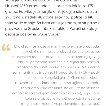
smanjenju količine otpada. Sve boce koje
Hrastnik1860 pravi sada su u proseku lakše za 175
grama. Fabrika je smanjila emisiju ugljendioksida za
298 tona, uštedela 402 tone sirovina, i potrošila 140
tona vode manje. Sa istim entuzijazmom, pristupa se i
proizvodima Srpske fabrike stakla u Paraćinu, koja je
deo iste poslovne grupe Vaider.
Eko-dizajn se može primeniti na sve vrste proizvoda,
bez obzira na mesto proizvodnje. Jednostavno,
smanjenjem težine proizvoda, optimizacijom njegovog
oblika i primenom specifičnih dizajnerskih rešenja,
možemo doprineti održivijem pristupu. Ne smemo
zanemariti ni važnost recikliranog stakla (PCR – post-
consumer recycled glass), čijom upotrebom
istovremeno dodatno smanjuemo ugljenični otisak i
zatvaramo krug reciklaže stakla. Tržište staklene
ambalaže sa srednjom cenom (mid-price), poput one
koja se proizvodi u Paraćinu, pruža i značajne
mogućnosti za održivo poslovanje staklare. Naši