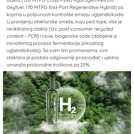
stakla (120 MTPD Cross-Fired Hydrogen-Retrofit
Oxyfuel; 170 MTPD End-Port Regenerative Hybrid) sa
kojima u potpunosti kontroliše emisiju ugljendioksida.
U pravljenju staklarske smeše, koju peći tope, više je
recikliranog stakla (tzv.
post-consumer recycled
content – PCR
) i nove, biogenske sode (dobijene iz
inovativnog procesa fermentacije prirodnog
ugljendioksida). Sa svim tim promenama, ova
staklara je postala odgovorniji proizvođač i ujedno
umanjila proizvodne troškove za 25%.