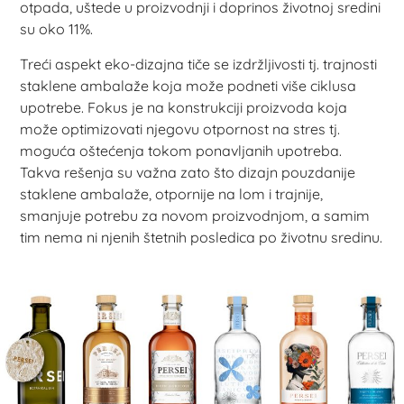
otpada, uštede u proizvodnji i doprinos životnoj sredini
su oko 11%.
Treći aspekt eko-dizajna tiče se izdržljivosti tj. trajnosti
staklene ambalaže koja može podneti više ciklusa
upotrebe. Fokus je na konstrukciji proizvoda koja
može optimizovati njegovu otpornost na stres tj.
moguća oštećenja tokom ponavljanih upotreba.
Takva rešenja su važna zato što dizajn pouzdanije
staklene ambalaže, otpornije na lom i trajnije,
smanjuje potrebu za novom proizvodnjom, a samim
tim nema ni njenih štetnih posledica po životnu sredinu.