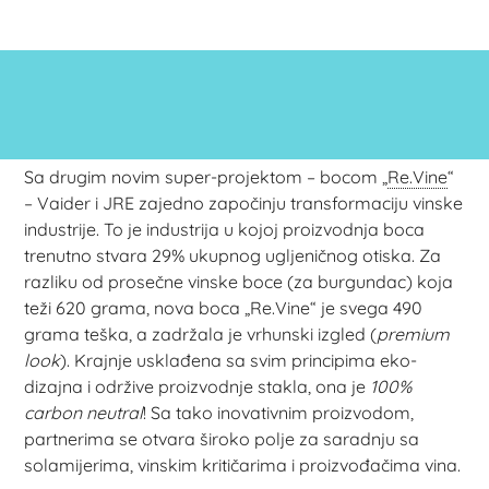
Sa drugim novim super-projektom – bocom „
Re.Vine
“
– Vaider i JRE zajedno započinju transformaciju vinske
industrije. To je industrija u kojoj proizvodnja boca
trenutno stvara 29% ukupnog ugljeničnog otiska. Za
razliku od prosečne vinske boce (za burgundac) koja
teži 620 grama, nova boca „Re.Vine“ je svega 490
grama teška, a zadržala je vrhunski izgled (
premium
look
). Krajnje usklađena sa svim principima eko-
dizajna i održive proizvodnje stakla, ona je
100%
carbon neutral
! Sa tako inovativnim proizvodom,
partnerima se otvara široko polje za saradnju sa
solamijerima, vinskim kritičarima i proizvođačima vina.