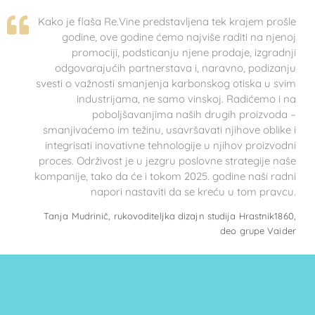
Kako je flaša Re.Vine predstavljena tek krajem prošle
godine, ove godine ćemo najviše raditi na njenoj
promociji, podsticanju njene prodaje, izgradnji
odgovarajućih partnerstava i, naravno, podizanju
svesti o važnosti smanjenja karbonskog otiska u svim
industrijama, ne samo vinskoj. Radićemo i na
poboljšavanjima naših drugih proizvoda –
smanjivaćemo im težinu, usavršavati njihove oblike i
integrisati inovativne tehnologije u njihov proizvodni
proces. Održivost je u jezgru poslovne strategije naše
kompanije, tako da će i tokom 2025. godine naši radni
napori nastaviti da se kreću u tom pravcu.
Tanja Mudrinič, rukovoditeljka dizajn studija Hrastnik1860,
deo grupe Vaider