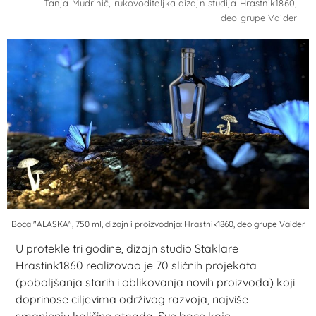
Tanja Mudrinič, rukovoditeljka dizajn studija Hrastnik1860,
deo grupe Vaider
Boca "ALASKA", 750 ml, dizajn i proizvodnja: Hrastnik1860, deo grupe Vaider
U protekle tri godine, dizajn studio Staklare
Hrastink1860 realizovao je 70 sličnih projekata
(poboljšanja starih i oblikovanja novih proizvoda) koji
doprinose ciljevima održivog razvoja, najviše