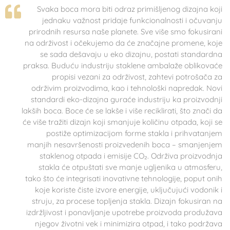
Svaka boca mora biti odraz primišljenog dizajna koji
jednaku važnost pridaje funkcionalnosti i očuvanju
prirodnih resursa naše planete. Sve više smo fokusirani
na održivost i očekujemo da će značajne promene, koje
se sada dešavaju u eko dizajnu, postati standardna
praksa. Buduću industriju staklene ambalaže oblikovaće
propisi vezani za održivost, zahtevi potrošača za
održivim proizvodima, kao i tehnološki napredak. Novi
standardi eko-dizajna guraće industriju ka proizvodnji
lakših boca. Boce će se lakše i više reciklirati, što znači da
će više tražiti dizajn koji smanjuje količinu otpada, koji se
postiže optimizacijom forme stakla i prihvatanjem
manjih nesavršenosti proizvedenih boca – smanjenjem
staklenog otpada i emisije CO₂. Održiva proizvodnja
stakla će otpuštati sve manje ugljenika u atmosferu,
tako što će integrisati inovativne tehnologije, poput onih
koje koriste čiste izvore energije, uključujući vodonik i
struju, za procese topljenja stakla. Dizajn fokusiran na
izdržljivost i ponavljanje upotrebe proizvoda produžava
njegov životni vek i minimizira otpad, i tako podržava