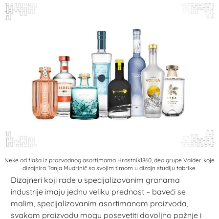
Neke od flaša iz prozvodnog asortimama Hrastnik1860, deo grupe Vaider. koje
dizajnira Tanja Mudrinič sa svojim timom u dizajn studiju fabrike.
Dizajneri koji rade u specijalizovanim granama
industrije imaju jednu veliku prednost – baveći se
malim, specijalizovanim asortimanom proizvoda,
svakom proizvodu mogu posevetiti dovoljno pažnje i