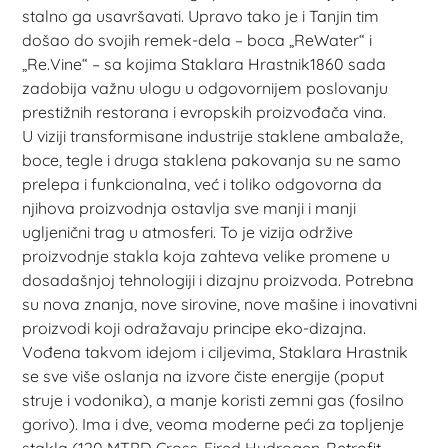
stalno ga usavršavati. Upravo tako je i Tanjin tim
došao do svojih remek-dela – boca „ReWater“ i
„Re.Vine“ – sa kojima Staklara Hrastnik1860 sada
zadobija važnu ulogu u odgovornijem poslovanju
prestižnih restorana i evropskih proizvođača vina.
U viziji transformisane industrije staklene ambalaže,
boce, tegle i druga staklena pakovanja su ne samo
prelepa i funkcionalna, već i toliko odgovorna da
njihova proizvodnja ostavlja sve manji i manji
ugljenični trag u atmosferi. To je vizija održive
proizvodnje stakla koja zahteva velike promene u
dosadašnjoj tehnologiji i dizajnu proizvoda. Potrebna
su nova znanja, nove sirovine, nove mašine i inovativni
proizvodi koji odražavaju principe eko-dizajna.
Vođena takvom idejom i ciljevima, Staklara Hrastnik
se sve više oslanja na izvore čiste energije (poput
struje i vodonika), a manje koristi zemni gas (fosilno
gorivo). Ima i dve, veoma moderne peći za topljenje