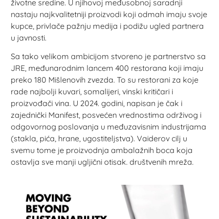
životne sredine. U njihovoj međusobnoj saradnji
nastaju najkvalitetniji proizvodi koji odmah imaju svoje
kupce, privlače pažnju medija i podižu ugled partnera
u javnosti.
Sa tako velikom ambicijom stvoreno je partnerstvo sa
JRE, međunarodnim lancem 400 restorana koji imaju
preko 180 Mišlenovih zvezda. To su restorani za koje
rade najbolji kuvari, somalijeri, vinski kritičari i
proizvođači vina. U 2024. godini, napisan je čak i
zajednički Manifest, posvećen vrednostima održivog i
odgovornog poslovanja u međuzavisnim industrijama
(stakla, pića, hrane, ugostiteljstva). Vaiderov cilj u
svemu tome je proizvodnja ambalažnih boca koja
ostavlja sve manji ugljični otisak. društvenih mreža.