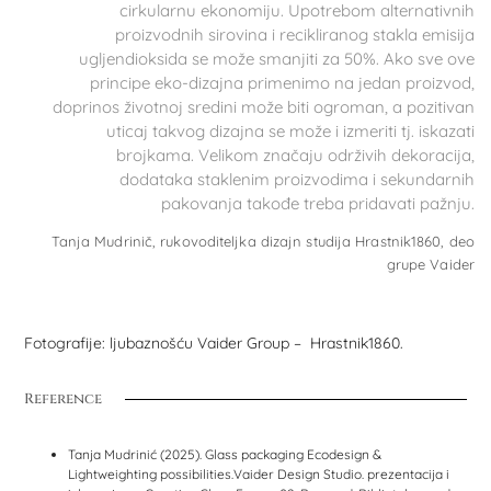
cirkularnu ekonomiju. Upotrebom alternativnih
proizvodnih sirovina i recikliranog stakla emisija
ugljendioksida se može smanjiti za 50%. Ako sve ove
principe eko-dizajna primenimo na jedan proizvod,
doprinos životnoj sredini može biti ogroman, a pozitivan
uticaj takvog dizajna se može i izmeriti tj. iskazati
brojkama. Velikom značaju održivih dekoracija,
dodataka staklenim proizvodima i sekundarnih
pakovanja takođe treba pridavati pažnju.
Tanja Mudrinič, rukovoditeljka dizajn studija Hrastnik1860, deo
grupe Vaider
Fotografije: ljubaznošću Vaider Group – Hrastnik1860.
Reference
Tanja Mudrinić (2025). Glass packaging Ecodesign &
Lightweighting possibilities.Vaider Design Studio. prezentacija i