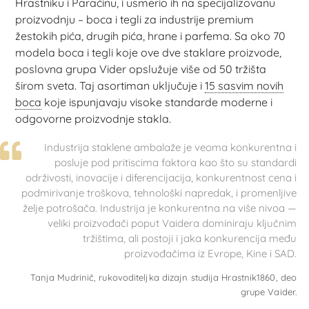
Hrastniku i Paraćinu, i usmerio ih na specijalizovanu
proizvodnju – boca i tegli za industrije premium
žestokih pića, drugih pića, hrane i parfema. Sa oko 70
modela boca i tegli koje ove dve staklare proizvode,
poslovna grupa Vider opslužuje više od 50 tržišta
širom sveta. Taj asortiman uključuje i
15 sasvim novih
boca
koje ispunjavaju visoke standarde moderne i
odgovorne proizvodnje stakla.
Industrija staklene ambalaže je veoma konkurentna i
posluje pod pritiscima faktora kao što su standardi
održivosti, inovacije i diferencijacija, konkurentnost cena i
podmirivanje troškova, tehnološki napredak, i promenljive
želje potrošača. Industrija je konkurentna na više nivoa —
veliki proizvođači poput Vaidera dominiraju ključnim
tržištima, ali postoji i jaka konkurencija među
proizvođačima iz Evrope, Kine i SAD.
Tanja Mudrinič, rukovoditeljka dizajn studija Hrastnik1860, deo
grupe Vaider.