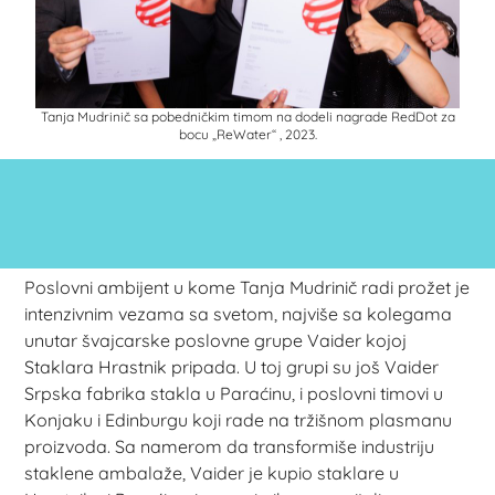
Tanja Mudrinič sa pobedničkim timom na dodeli nagrade RedDot za
bocu „ReWater“ , 2023.
Poslovni ambijent u kome Tanja Mudrinič radi prožet je
intenzivnim vezama sa svetom, najviše sa kolegama
unutar švajcarske poslovne grupe Vaider kojoj
Staklara Hrastnik pripada. U toj grupi su još Vaider
Srpska fabrika stakla u Paraćinu, i poslovni timovi u
Konjaku i Edinburgu koji rade na tržišnom plasmanu
proizvoda. Sa namerom da transformiše industriju
staklene ambalaže, Vaider je kupio staklare u