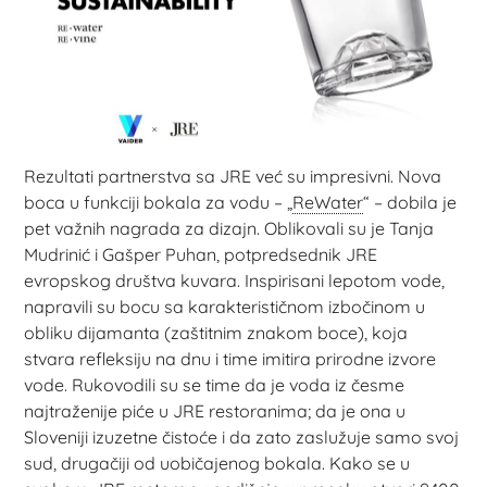
Rezultati partnerstva sa JRE već su impresivni. Nova
boca u funkciji bokala za vodu – „
ReWater
“ – dobila je
pet važnih nagrada za dizajn. Oblikovali su je Tanja
Mudrinić i Gašper Puhan, potpredsednik JRE
evropskog društva kuvara. Inspirisani lepotom vode,
napravili su bocu sa karakterističnom izbočinom u
obliku dijamanta (zaštitnim znakom boce), koja
stvara refleksiju na dnu i time imitira prirodne izvore
vode. Rukovodili su se time da je voda iz česme
najtraženije piće u JRE restoranima; da je ona u
Sloveniji izuzetne čistoće i da zato zaslužuje samo svoj
sud, drugačiji od uobičajenog bokala. Kako se u