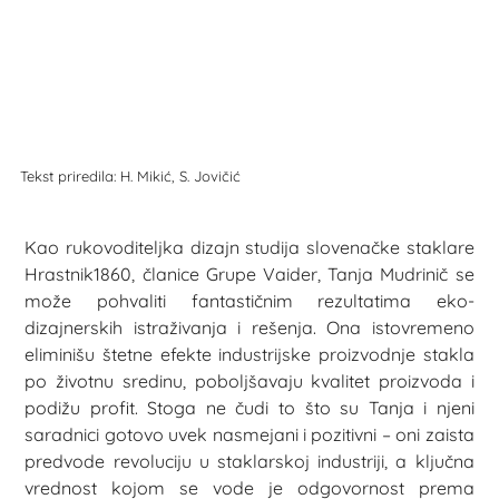
Tekst priredila: H. Mikić, S. Jovičić
Kao rukovoditeljka dizajn studija slovenačke staklare
Hrastnik1860, članice Grupe Vaider, Tanja Mudrinič se
može pohvaliti fantastičnim rezultatima eko-
dizajnerskih istraživanja i rešenja. Ona istovremeno
eliminišu štetne efekte industrijske proizvodnje stakla
po životnu sredinu, poboljšavaju kvalitet proizvoda i
podižu profit. Stoga ne čudi to što su Tanja i njeni
saradnici gotovo uvek nasmejani i pozitivni – oni zaista
predvode revoluciju u staklarskoj industriji, a ključna
vrednost kojom se vode je odgovornost prema