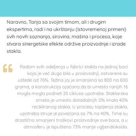
Naravno, Tanja sa svojim timom, ali i drugim
ekspertima, radi i na ukrštanju (istovremenoj primeni)
svih novih saznanja, sirovina, mašina i procesa, koje
stvara sinergetske efekte održive proizvodnje i izrade
stakla.
Radom svih odeljenja u fabrici stakla na jednoj boci
koja je već dugo bila u proizvodnji, ostvarene su
uštede od 76%. Težina joj je smanjena sa 800 na 600
grama, a konstrukcija ojačana da bi umesto ranijih 16
mogla mogla podneti 25 ciklusa upotrebe. Staklarska
smeša je umesto dotadašnjih 0% imala 40%
recikliranog stakla. U procesu topljenja stakla,
upotreba struje je povećana sa 7% na 40%. Time su
drastično smanjeni troškovi proizvodnje ove boce, a u
atmosferu je ispušteno 73% manje ugljendioksida.