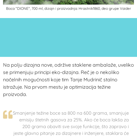
Boca "DIONE", 700 ml, dizajn i proizvodnja: Hrastnik1860, deo grupe Vaider
Na polju dizajna nove, održive staklene ambalaže, uveliko
se primenjuju principi eko-dizajna. Reč je o nekoliko
načelnih mogućnosti koje tim Tanje Mudrinič stalno
istražuje. Na prvom mestu je optimizacija težine
proizvoda.
Smanjenje težine boce sa 800 na 600 grama, smanjuje
emisiju štetnih gasova za 25%. Ako će boca lakša za
200 grama obaviti sve svoje funkcije, što zapravo i
jeste glavno pitanje za dizajnere i inženjere, staklara će