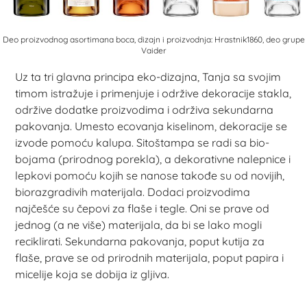
Deo proizvodnog asortimana boca, dizajn i proizvodnja: Hrastnik1860, deo grupe
Vaider
Uz ta tri glavna principa eko-dizajna, Tanja sa svojim
timom istražuje i primenjuje i održive dekoracije stakla,
održive dodatke proizvodima i održiva sekundarna
pakovanja. Umesto ecovanja kiselinom, dekoracije se
izvode pomoću kalupa. Sitoštampa se radi sa bio-
bojama (prirodnog porekla), a dekorativne nalepnice i
lepkovi pomoću kojih se nanose takođe su od novijih,
biorazgradivih materijala. Dodaci proizvodima
najčešće su čepovi za flaše i tegle. Oni se prave od
jednog (a ne više) materijala, da bi se lako mogli
reciklirati. Sekundarna pakovanja, poput kutija za
flaše, prave se od prirodnih materijala, poput papira i
micelije koja se dobija iz gljiva.