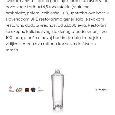
svakom JRE restoranu godišnje u proseku otvori 9400
boca vode i odbaci 4,5 tona stakla (staklene
ambalaže, polomljenih čaša i sl.), upotreba ove boce u
slovenačkim JRE restoranima generisala je svakom
restoranu dodatu vrednost od 33.000 evra. Restorani
su ukupnu količinu svog staklenog otpada smanjili za
100 tona, a priča o novoj boci im je dala i medijsku
vidljivost među dva miliona korisnika društvenih
mreža.