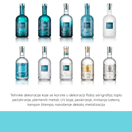
Tehnike dekoracije koje se korsite u dekoraciji flaša: serigrafija, toplo
pečatiranje, plemeniti metali, UV boje, peskiranje, imitacija satena,
tampon štampa, nanošenje dekala, metalizacija