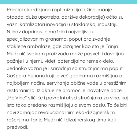
Principi eko-dizjana (optimizacija težine, manje
otpada, duža upotreba, održive dekoracije) očito su
važni katalizatori inovacija u staklarskoj industriji.
Njihov doprinos je možda i najvidljiviji u
specijalizovanim granama, poput proizvodnje
staklene ambalaže, gde dizajner kao što je Tanja
Mudrinič svakom proizvodu može posvetiti dovoljno
pažnje i u njemu videti potencijalno remek-delo.
Jednako važna je i saradnja sa stručnjacima poput
Gašpera Puhana koji je već godinama razmišljao o
najboljem načinu serviranja obične vode u prestižnim
restoranima. Iz aktuelne promocije inovativne boce
„Re.Vine“ stići će i povratni utisci stručnjaka za vino, koji
isto tako predano razmišljaju o svom poslu. To će biti
novi zamajac revolucionarnim eko-dizajnerskim
rešenjima Tanje Mudrinič i dizajnerskog tima koji
predvodi.