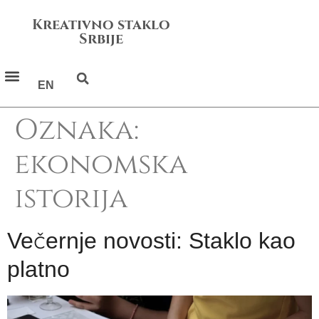
Kreativno staklo
Srbije
EN
Oznaka:
ekonomska
istorija
Večernje novosti: Staklo kao
platno