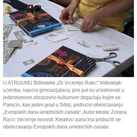
U ATRIJUMU Biblioteke „Dr Vićentije Rakić“ tridesetak
učenika, najviše gimnazijalaca, prvi put su učestvovali u
jedinstvenom obrazovno-kulturnom događaju kojim se
Paraćin, kao jedini grad u Srbiji, pridružio obeležavanju
„Evropskih dana umetničkih zanata“. Autor teksta: Zorana
Rašić Večernje novosti: Kreativci paraćina pridružili se
obeležavanju Evropskih dana umetničkih zanata