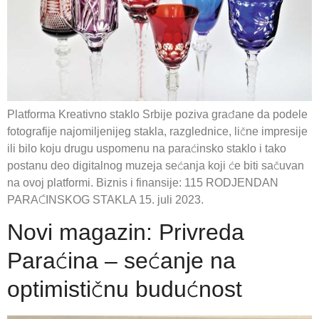
Platforma Kreativno staklo Srbije poziva građane da podele
fotografije najomiljenijeg stakla, razglednice, lične impresije
ili bilo koju drugu uspomenu na paraćinsko staklo i tako
postanu deo digitalnog muzeja sećanja koji će biti sačuvan
na ovoj platformi. Biznis i finansije: 115 RODJENDAN
PARAĆINSKOG STAKLA 15. juli 2023.
Novi magazin: Privreda
Paraćina – sećanje na
optimističnu budućnost