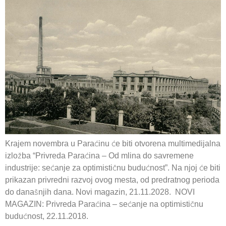
Krajem novembra u Paraćinu će biti otvorena multimedijalna
izložba “Privreda Paraćina – Od mlina do savremene
industrije: sećanje za optimističnu budućnost”. Na njoj će biti
prikazan privredni razvoj ovog mesta, od predratnog perioda
do današnjih dana. Novi magazin, 21.11.2028. NOVI
MAGAZIN: Privreda Paraćina – sećanje na optimističnu
budućnost, 22.11.2018.