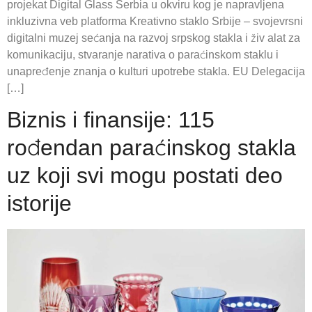
projekat Digital Glass Serbia u okviru kog je napravljena
inkluzivna veb platforma Kreativno staklo Srbije – svojevrsni
digitalni muzej sećanja na razvoj srpskog stakla i živ alat za
komunikaciju, stvaranje narativa o paraćinskom staklu i
unapređenje znanja o kulturi upotrebe stakla. EU Delegacija
[…]
Biznis i finansije: 115
rođendan paraćinskog stakla
uz koji svi mogu postati deo
istorije