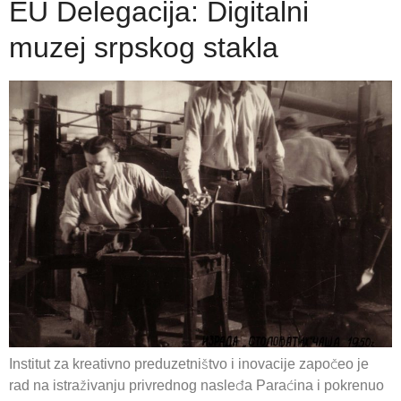
EU Delegacija: Digitalni
muzej srpskog stakla
Institut za kreativno preduzetništvo i inovacije započeo je
rad na istraživanju privrednog nasleđa Paraćina i pokrenuo