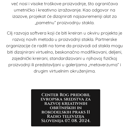
već nosi i visoke troškove proizvodnje, što ograničava
umetničko i kreativno izražavanje. Kao odgovor na
izazove, projekat će dizajnirati najsavremeniji alat za
„pametnu“ proizvodnju stakla.
Cilj razvoja softvera koji će biti kreiran u okviru projekta je
razvoj novih metoda u proizvodnji stakla. Partnerske
organizacije će raditi na tome da proizvodi od stakla mogu
biti dizajnirani virtuelno, beskonačno modifikovani, deljeni,
zajednički kreirani, standardizovani u njihovoj fizičkoj
proizvodnji ili predstavljani u galerijama „metaverzuma“ i
drugim virtuelnim okruženjima.
Center Rog pridobil
evropska sredstva za
razvoj kreativnih
obrtniških in
rokodelskih praks II
Radio televizija
Slovenija 07. 08. 2024.