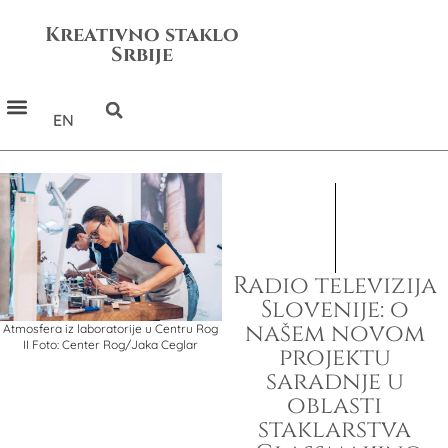
Kreativno staklo
Srbije
EN
Radio televizija
Slovenije: o
našem novom
Atmosfera iz laboratorije u Centru Rog
II Foto: Center Rog/Jaka Ceglar
projektu
saradnje u
oblasti
staklarstva