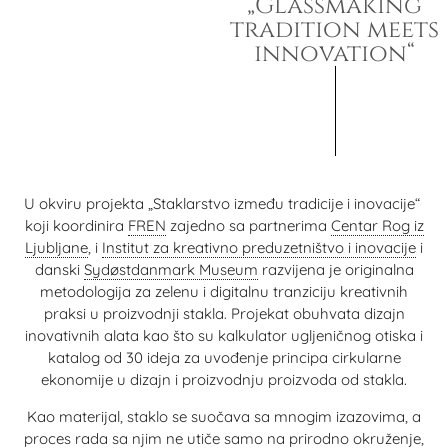
„Glassmaking
tradition meets
innovation“
U okviru projekta „Staklarstvo između tradicije i inovacije“
koji koordinira
FREN
zajedno sa partnerima
Centar Rog iz
Ljubljane
, i
Institut za kreativno preduzetništvo i inovacije
i
danski
Sydøstdanmark Museum
razvijena je originalna
metodologija za zelenu i digitalnu tranziciju kreativnih
praksi u proizvodnji stakla. Projekat obuhvata dizajn
inovativnih alata kao što su kalkulator ugljeničnog otiska i
katalog od 30 ideja za uvođenje principa cirkularne
ekonomije u dizajn i proizvodnju proizvoda od stakla.
Kao materijal, staklo se suočava sa mnogim izazovima, a
proces rada sa njim ne utiče samo na prirodno okruženje,