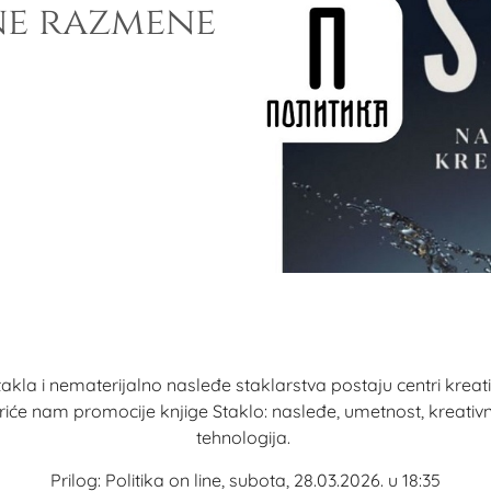
ne razmene
akla i nematerijalno nasleđe staklarstva postaju centri kreativ
riće nam promocije knjige Staklo: nasleđe, umetnost, kreativ
tehnologija.
Prilog:
Politika on line, subota, 28.03.2026. u 18:35