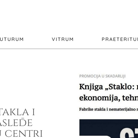
FUTURUM
VITRUM
PRAETERIT
takla i
asleđe
u centri