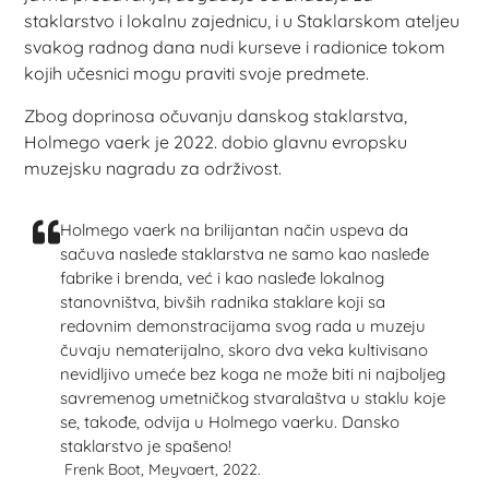
staklarstvo i lokalnu zajednicu, i u Staklarskom ateljeu
svakog radnog dana nudi kurseve i radionice tokom
kojih učesnici mogu praviti svoje predmete.
Zbog doprinosa očuvanju danskog staklarstva,
Holmego vaerk je 2022. dobio glavnu evropsku
muzejsku nagradu za održivost.
Holmego vaerk na brilijantan način uspeva da
sačuva nasleđe staklarstva ne samo kao nasleđe
fabrike i brenda, već i kao nasleđe lokalnog
stanovništva, bivših radnika staklare koji sa
redovnim demonstracijama svog rada u muzeju
čuvaju nematerijalno, skoro dva veka kultivisano
nevidljivo umeće bez koga ne može biti ni najboljeg
savremenog umetničkog stvaralaštva u staklu koje
se, takođe, odvija u Holmego vaerku. Dansko
staklarstvo je spašeno!
Frenk Boot, Meyvaert, 2022.