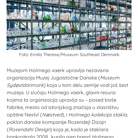
Foto: Emilia Therese/Museum Southeast Denmark
Muzejom Holmego vaerk upravlja nezavisna
organizacija Muzej Jugoistočne Danske (
Museum
Sydøstdanmark
) koja u tom delu zemlje vodi još šest
muzeja. U slučaju Holmego vaerk, glavni resursi
kojima ta organizacija upravlja su – posed bivše
fabrike, mesto od istorijskog značaja u vlasništvu
opštine Nestvl (
Næstved
), i
Holmego kolekcija stakla
,
poklon danske kompanije Rozendejl Dizajn
(
Rosendahl Design
) koja je, kada je staklara
bankrotirala 2008., kupila njen brend
Holmego