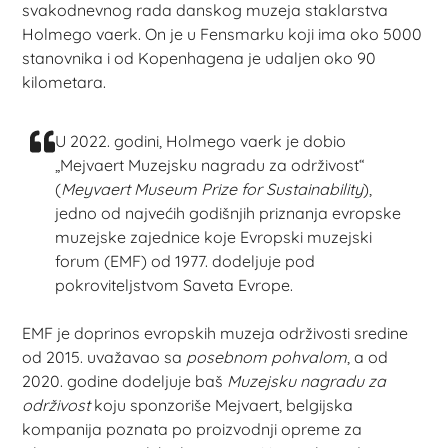
svakodnevnog rada danskog muzeja staklarstva
Holmego vaerk. On je u Fensmarku koji ima oko 5000
stanovnika i od Kopenhagena je udaljen oko 90
kilometara.
U 2022. godini, Holmego vaerk je dobio
„Mejvaert Muzejsku nagradu za održivost“
(
Meyvaert Museum Prize for Sustainability
),
jedno od najvećih godišnjih priznanja evropske
muzejske zajednice koje Evropski muzejski
forum (EMF) od 1977. dodeljuje pod
pokroviteljstvom Saveta Evrope.
EMF je doprinos evropskih muzeja održivosti sredine
od 2015. uvažavao sa
posebnom pohvalom
, a od
2020. godine dodeljuje baš
Muzejsku nagradu za
održivost
koju sponzoriše Mejvaert, belgijska
kompanija poznata po proizvodnji opreme za