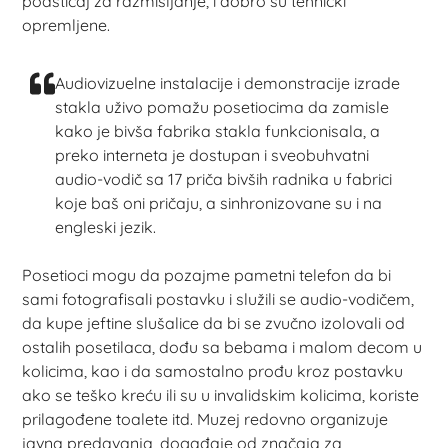
podsticaj za razmišljanje, i dobro su tehnički
opremljene.
Audiovizuelne instalacije i demonstracije izrade
stakla uživo pomažu posetiocima da zamisle
kako je bivša fabrika stakla funkcionisala, a
preko interneta je dostupan i sveobuhvatni
audio-vodič sa 17 priča bivših radnika u fabrici
koje baš oni pričaju, a sinhronizovane su i na
engleski jezik.
Posetioci mogu da pozajme pametni telefon da bi
sami fotografisali postavku i služili se audio-vodičem,
da kupe jeftine slušalice da bi se zvučno izolovali od
ostalih posetilaca, dođu sa bebama i malom decom u
kolicima, kao i da samostalno prođu kroz postavku
ako se teško kreću ili su u invalidskim kolicima, koriste
prilagođene toalete itd. Muzej redovno organizuje
javna predavanja, događaje od značaja za