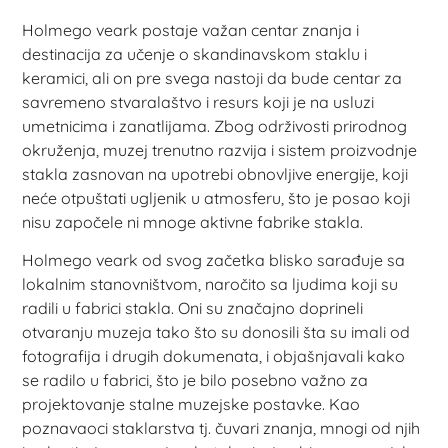
Holmego veark postaje važan centar znanja i
destinacija za učenje o skandinavskom staklu i
keramici, ali on pre svega nastoji da bude centar za
savremeno stvaralaštvo i resurs koji je na usluzi
umetnicima i zanatlijama. Zbog održivosti prirodnog
okruženja, muzej trenutno razvija i sistem proizvodnje
stakla zasnovan na upotrebi obnovljive energije, koji
neće otpuštati ugljenik u atmosferu, što je posao koji
nisu započele ni mnoge aktivne fabrike stakla.
Holmego veark od svog začetka blisko sarađuje sa
lokalnim stanovništvom, naročito sa ljudima koji su
radili u fabrici stakla. Oni su značajno doprineli
otvaranju muzeja tako što su donosili šta su imali od
fotografija i drugih dokumenata, i objašnjavali kako
se radilo u fabrici, što je bilo posebno važno za
projektovanje stalne muzejske postavke. Kao
poznavaoci staklarstva tj. čuvari znanja, mnogi od njih