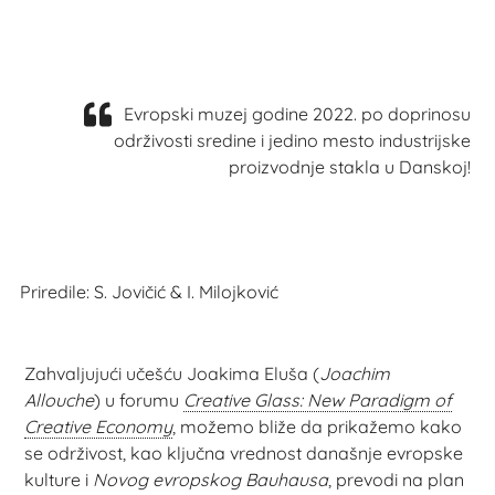
Evropski muzej godine 2022. po doprinosu
održivosti sredine i jedino mesto industrijske
proizvodnje stakla u Danskoj!
Priredile: S. Jovičić & I. Milojković
Zahvaljujući učešću Joakima Eluša (
Joachim
Allouche
) u forumu
Creative Glass: New Paradigm of
Creative Economy
, možemo bliže da prikažemo kako
se održivost, kao ključna vrednost današnje evropske
kulture i
Novog evropskog Bauhausa
, prevodi na plan