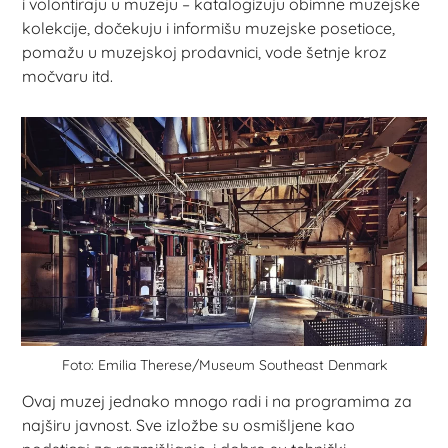
i volontiraju u muzeju – katalogizuju obimne muzejske
kolekcije, dočekuju i informišu muzejske posetioce,
pomažu u muzejskoj prodavnici, vode šetnje kroz
močvaru itd.
Foto: Emilia Therese/Museum Southeast Denmark
Ovaj muzej jednako mnogo radi i na programima za
najširu javnost. Sve izložbe su osmišljene kao