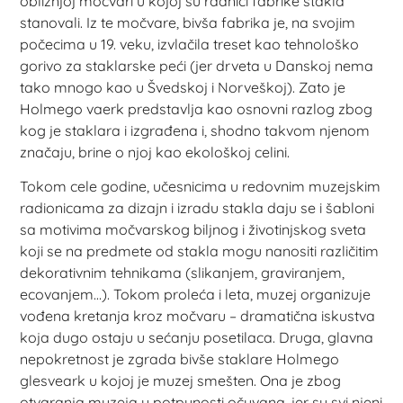
obližnjoj močvari u kojoj su radnici fabrike stakla
stanovali. Iz te močvare, bivša fabrika je, na svojim
počecima u 19. veku, izvlačila treset kao tehnološko
gorivo za staklarske peći (jer drveta u Danskoj nema
tako mnogo kao u Švedskoj i Norveškoj). Zato je
Holmego vaerk predstavlja kao osnovni razlog zbog
kog je staklara i izgrađena i, shodno takvom njenom
značaju, brine o njoj kao ekološkoj celini.
Tokom cele godine, učesnicima u redovnim muzejskim
radionicama za dizajn i izradu stakla daju se i šabloni
sa motivima močvarskog biljnog i životinjskog sveta
koji se na predmete od stakla mogu nanositi različitim
dekorativnim tehnikama (slikanjem, graviranjem,
ecovanjem…). Tokom proleća i leta, muzej organizuje
vođena kretanja kroz močvaru – dramatična iskustva
koja dugo ostaju u sećanju posetilaca. Druga, glavna
nepokretnost je zgrada bivše staklare Holmego
glesveark u kojoj je muzej smešten. Ona je zbog
otvaranja muzeja u potpunosti očuvana, jer su svi njeni