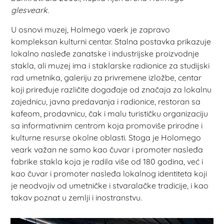
glesveark
.
U osnovi muzej, Holmego vaerk je zapravo
kompleksan kulturni centar. Stalna postavka prikazuje
lokalno nasleđe zanatske i industrijske proizvodnje
stakla, ali muzej ima i staklarske radionice za studijski
rad umetnika, galeriju za privremene izložbe, centar
koji priređuje različite događaje od značaja za lokalnu
zajednicu, javna predavanja i radionice, restoran sa
kafeom, prodavnicu, čak i malu turističku organizaciju
sa informativnim centrom koja promoviše prirodne i
kulturne resurse okolne oblasti. Stoga je Holomego
veark važan ne samo kao čuvar i promoter nasleđa
fabrike stakla koja je radila više od 180 godina, već i
kao čuvar i promoter nasleđa lokalnog identiteta koji
je neodvojiv od umetničke i stvaralačke tradicije, i kao
takav poznat u zemlji i inostranstvu.