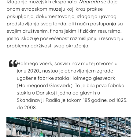
izlaganje muzejskih eksponata.
Nagrada
se daje
onom evropskom muzeju koji kroz prakse
prikupljanja, dokumentovanja, izlaganja i javnog
predstavljanja svog fonda, ali i način postupanja sa
svojim društvenim, finansijskim i fizičkim resursima,
jasno iskazuje posvećenost razmišljanju i rešavanju
problema održivosti svog okruženja.
Holmego vaerk, sasvim nov muzej otvoren u
junu 2020., nastao je obnavljanjem zgrade
ugašene fabrike stakla Holmego glesveark
(Holmegaard Glasværk). To je bila prva fabrika
stakla u Danskoj i jedna od glavnih u
Skandinaviji. Radila je tokom 183 godine, od 1825.
do 2008.