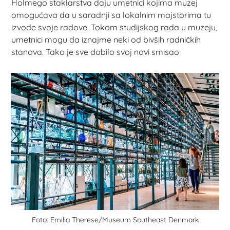
Holmego staklarstva daju umetnici kojima muzej
omogućava da u saradnji sa lokalnim majstorima tu
izvode svoje radove. Tokom studijskog rada u muzeju,
umetnici mogu da iznajme neki od bivših radničkih
stanova. Tako je sve dobilo svoj novi smisao
Foto: Emilia Therese/Museum Southeast Denmark