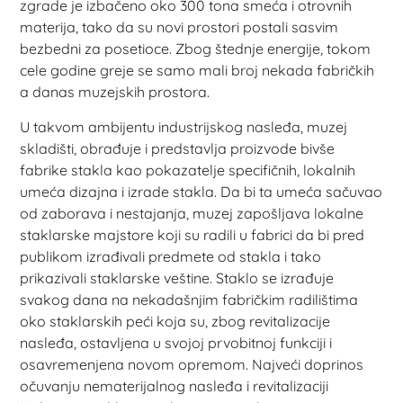
zgrade je izbačeno oko 300 tona smeća i otrovnih
materija, tako da su novi prostori postali sasvim
bezbedni za posetioce. Zbog štednje energije, tokom
cele godine greje se samo mali broj nekada fabričkih
a danas muzejskih prostora.
U takvom ambijentu industrijskog nasleđa, muzej
skladišti, obrađuje i predstavlja proizvode bivše
fabrike stakla kao pokazatelje specifičnih, lokalnih
umeća dizajna i izrade stakla. Da bi ta umeća sačuvao
od zaborava i nestajanja, muzej zapošljava lokalne
staklarske majstore koji su radili u fabrici da bi pred
publikom izrađivali predmete od stakla i tako
prikazivali staklarske veštine. Staklo se izrađuje
svakog dana na nekadašnjim fabričkim radilištima
oko staklarskih peći koja su, zbog revitalizacije
nasleđa, ostavljena u svojoj prvobitnoj funkciji i
osavremenjena novom opremom. Najveći doprinos
očuvanju nematerijalnog nasleđa i revitalizaciji