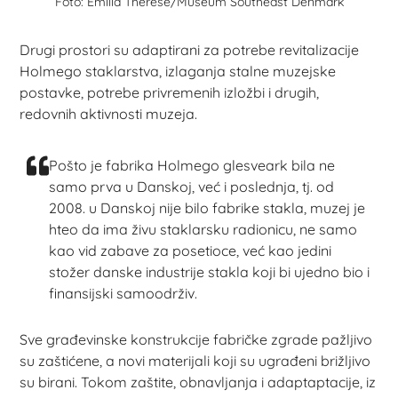
Foto: Emilia Therese/Museum Southeast Denmark
Drugi prostori su adaptirani za potrebe revitalizacije
Holmego staklarstva, izlaganja stalne muzejske
postavke, potrebe privremenih izložbi i drugih,
redovnih aktivnosti muzeja.
Pošto je fabrika Holmego glesveark bila ne
samo prva u Danskoj, već i poslednja, tj. od
2008. u Danskoj nije bilo fabrike stakla, muzej je
hteo da ima živu staklarsku radionicu, ne samo
kao vid zabave za posetioce, već kao jedini
stožer danske industrije stakla koji bi ujedno bio i
finansijski samoodrživ.
Sve građevinske konstrukcije fabričke zgrade pažljivo
su zaštićene, a novi materijali koji su ugrađeni brižljivo
su birani. Tokom zaštite, obnavljanja i adaptaptacije, iz