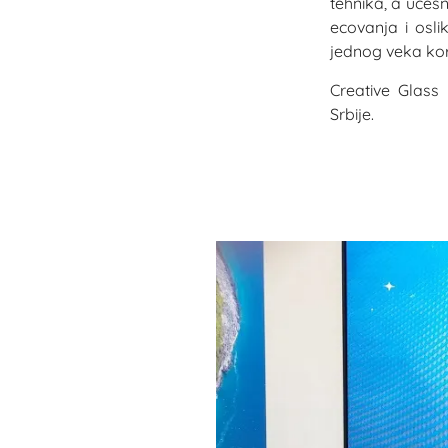
tehnika, a učes
ecovanja i osli
jednog veka kori
Creative Glass 
Srbije.