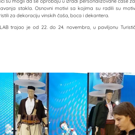
nici su mogli da se oprobaju u izradi personalizovane čaše z
kavanja stakla. Osnovni motivi sa kojima su radili su motiv
stili za dekoraciju vinskih čaša, boca i dekantera.
LAB trajao je od 22. do 24. novembra, u paviljonu Turisti