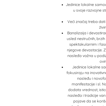
Jedinice lokalne samou
u svoje razvojne st
Veći značaj treba dati
živ
Banalizaija i devastir
usled nestručnih, brzih
spektakularnim i fas
njegove devastacije. Z
nasleđa važna u podiza
ovi
Jedinice lokalne s
fokusiraju na inovativn
nasleđu i novofo
manifestacije i sl.
dodata vrednost, isti
nasleđa i tradicije va
pojave da se korišć