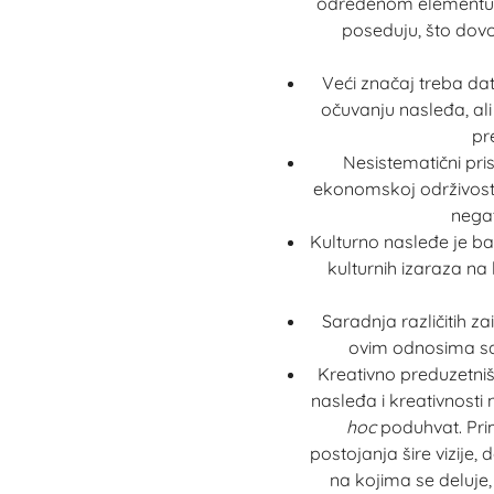
određenom elementu na
poseduju, što dovo
Veći značaj treba dat
očuvanju nasleđa, ali
pr
Nesistematični prist
ekonomskoj održivosti
negat
Kulturno nasleđe je ba
kulturnih izaraza na
Saradnja različitih z
ovim odnosima sa
Kreativno preduzetniš
nasleđa i kreativnosti 
hoc
poduhvat. Prim
postojanja šire vizije,
na kojima se deluje, 