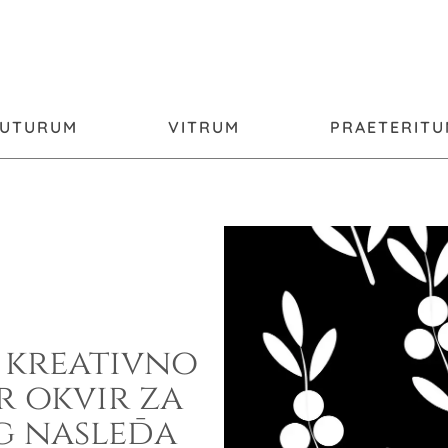
FUTURUM
VITRUM
PRAETERIT
 kreativno
 okvir za
g nasleđa