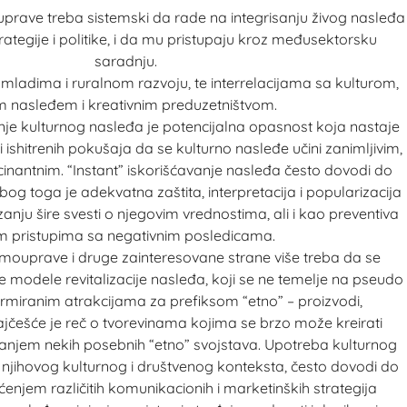
prave treba sistemski da rade na integrisanju živog nasleđa
rategije i politike, i da mu pristupaju kroz međusektorsku
saradnju.
 mladima i ruralnom razvoju, te interrelacijama sa kulturom,
im nasleđem i kreativnim preduzetništvom.
anje kulturnog nasleđa je potencijalna opasnost koja nastaje
 i ishitrenih pokušaja da se kulturno nasleđe učini zanimljivim,
cinantnim. “Instant” iskorišćavanje nasleđa često dovodi do
bog toga je adekvatna zaštita, interpretacija i popularizacija
nju šire svesti o njegovim vrednostima, ali i kao preventiva
m pristupima sa negativnim posledicama.
amouprave i druge zainteresovane strane više treba da se
e modele revitalizacije nasleđa, koji se ne temelje na pseudo
rmiranim atrakcijama za prefiksom “etno” – proizvodi,
 Najčešće je reč o tvorevinama kojima se brzo može kreirati
canjem nekih posebnih “etno” svojstava. Upotreba kulturnog
n njihovog kulturnog i društvenog konteksta, često dovodi do
enjem različitih komunikacionih i marketinških strategija