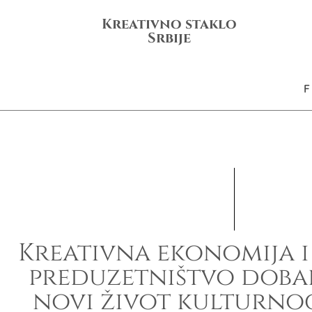
Kreativno staklo
Srbije
Kreativna ekonomija i
preduzetništvo dobar
novi život kulturno