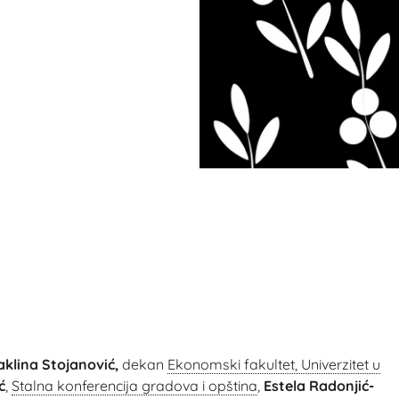
aklina Stojanović,
dekan
Ekonomski fakultet, Univerzitet u
ć
,
Stalna konferencija gradova i opština
,
Estela Radonjić-