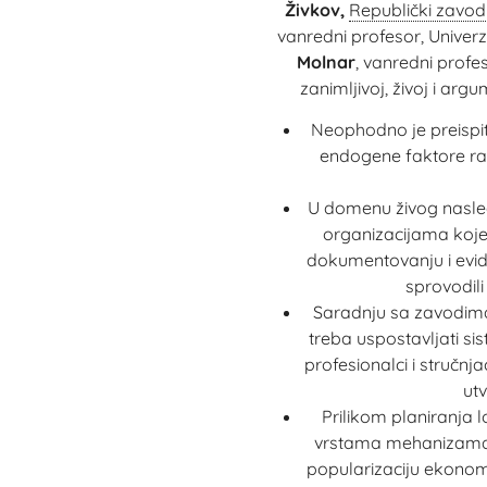
Živkov,
Republički zavod
vanredni profesor, Univerzi
Molnar
, vanredni profe
zanimljivoj, živoj i arg
Neophodno je preispit
endogene faktore raz
U domenu živog nasle
organizacijama koje
dokumentovanju i eviden
sprovodili
Saradnju sa zavodima
treba uspostavljati s
profesionalci i stručn
ut
Prilikom planiranja 
vrstama mehanizama i
popularizaciju ekonom