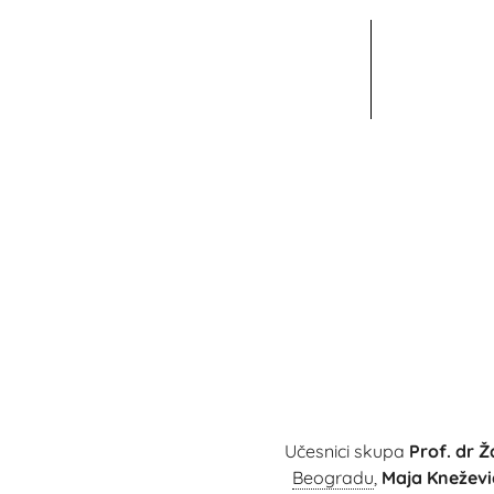
Učesnici skupa
Prof. dr Ž
Beogradu
,
Maja Kneževi