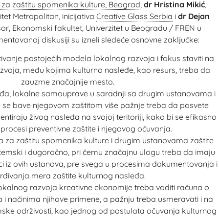
 za zaštitu spomenika kulture, Beograd
,
dr Hristina Mikić
,
tet Metropolitan, inicijativa
Creative Glass Serbia
i
dr Dejan
sor,
Ekonomski fakultet, Univerzitet u Beogradu
/
FREN
u
umentovanoj diskusiji su izneli sledeće osnovne zaključke:
ivanje postojećih modela lokalnog razvoja i fokus staviti na
voja, među kojima kulturno nasleđe, kao resurs, treba da
zauzme značajnije mesto.
đa, lokalne samouprave u saradnji sa drugim ustanovama i
 se bave njegovom zaštitom više pažnje treba da posvete
tiraju živog nasleđa na svojoj teritoriji, kako bi se efikasno
 procesi preventivne zaštite i njegovog očuvanja.
 za zaštitu spomenika kulture i drugim ustanovama zaštite
istemski i dugoročno, pri čemu značajnu ulogu treba da imaju
jaci iz ovih ustanova, pre svega u procesima dokumentovanja i
vrđivanja mera zaštite kulturnog nasleđa.
lokalnog razvoja kreativne ekonomije treba voditi računa o
 načinima njihove primene, a pažnju treba usmeravati i na
ske održivosti, kao jednog od postulata očuvanja kulturnog