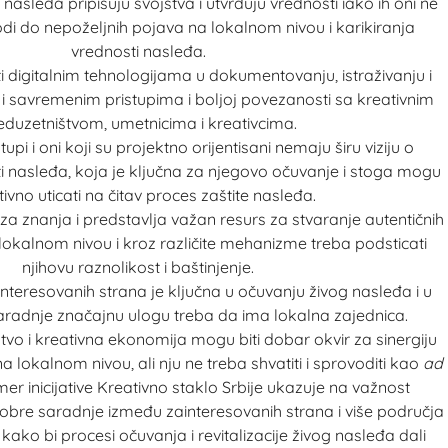
sleđa pripisuju svojstva i utvrđuju vrednosti iako ih oni ne
di do nepoželjnih pojava na lokalnom nivou i karikiranja
vrednosti nasleđa.
i digitalnim tehnologijama u dokumentovanju, istraživanju i
 i savremenim pristupima i boljoj povezanosti sa kreativnim
eduzetništvom, umetnicima i kreativcima.
upi i oni koji su projektno orijentisani nemaju širu viziju o
 nasleđa, koja je ključna za njegovo očuvanje i stoga mogu
ivno uticati na čitav proces zaštite nasleđa.
za znanja i predstavlja važan resurs za stvaranje autentičnih
 lokalnom nivou i kroz različite mehanizme treba podsticati
njihovu raznolikost i baštinjenje.
ainteresovanih strana je ključna u očuvanju živog nasleđa i u
radnje značajnu ulogu treba da ima lokalna zajednica.
tvo i kreativna ekonomija mogu biti dobar okvir za sinergiju
na lokalnom nivou, ali nju ne treba shvatiti i sprovoditi kao
ad
er inicijative
Kreativno staklo Srbije
ukazuje na važnost
 dobre saradnje između zainteresovanih strana i više područja
kako bi procesi očuvanja i revitalizacije živog nasleđa dali