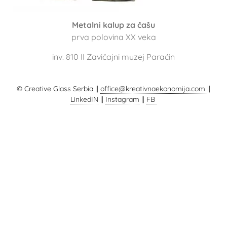
Metalni kalup za čašu
prva polovina XX veka
inv. 810 II Zavičajni muzej Paraćin
© Creative Glass Serbia ||
office@kreativnaekonomija.com
||
LinkedIN
||
Instagram
||
FB