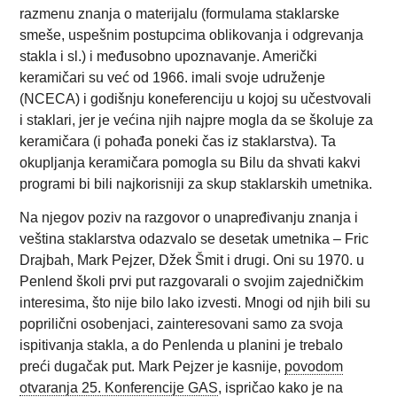
razmenu znanja o materijalu (formulama staklarske
smeše, uspešnim postupcima oblikovanja i odgrevanja
stakla i sl.) i međusobno upoznavanje. Američki
keramičari su već od 1966. imali svoje udruženje
(NCECA) i godišnju koneferenciju u kojoj su učestvovali
i staklari, jer je većina njih najpre mogla da se školuje za
keramičara (i pohađa poneki čas iz staklarstva). Ta
okupljanja keramičara pomogla su Bilu da shvati kakvi
programi bi bili najkorisniji za skup staklarskih umetnika.
Na njegov poziv na razgovor o unapređivanju znanja i
veština staklarstva odazvalo se desetak umetnika – Fric
Drajbah, Mark Pejzer, Džek Šmit i drugi. Oni su 1970. u
Penlend školi prvi put razgovarali o svojim zajedničkim
interesima, što nije bilo lako izvesti. Mnogi od njih bili su
poprilični osobenjaci, zainteresovani samo za svoja
ispitivanja stakla, a do Penlenda u planini je trebalo
preći dugačak put. Mark Pejzer je kasnije,
povodom
otvaranja 25. Konferencije GAS
, ispričao kako je na