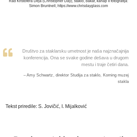
Rad Kristofera Deja (Christopher Day), staklo, bakar, kanap II fotografija:
Simon Bruntnell, https://www.chrisdayglass.com
Društvo za staklarsku umetnost je naša najznačajnija
konferencija. Ona se svake godine dešava u drugom
mestu i traje četiri dana.
– Amy Schwartz, direktor Studija za staklo, Korning muzej
stakla
Tekst priredile: S. Jovičić, I. Mijalković