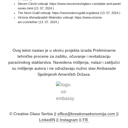
Steven Ciezki
vebsajt:
https://www.stevenciezkiglass.com/plate-and-panel-
series.html
(13. 07. 2024.)
The Neon Guild
vebsajt:
https://neonmakersguild.org/about
(13. 07. 2024.)
Victoria Ahmadizadeh Melendez
vebsajt:
https://www.victoria-
am.com/tether
(13. 07. 2024.)
Ovaj tekst nastao je u okviru projekta izrada Preliminarne
tehničke procene za zaštitu, očuvanje i revitalizaciju
paraćinskog staklarstva. Navedena mišljenja, nalazi i zaključci
su mišljenje autora i ne odražavaju nužno stav Ambasade
Sjedinjenih Američkih Država.
© Creative Glass Serbia ||
office@kreativnaekonomija.com
||
LinkedIN
||
Instagram
||
FB