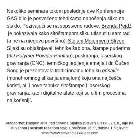
Nekoliko seminara tokom poslednje dve Konferencije
GAS bilo je posvećeno tehnikama nanošenja slika na
staklo. Pozivajući se na sopstvene radove,
Brenda Pejdž
je pokazivala kako sitoštampom sliku utisnuti u sam rad
(a ne na njegovu površinu).
Stefani Mojermen i Stiven
Sijaki
su objašnjavali tehnike šablona, štampe puderima
(
3D Polymer Powder Printing
), peskiranja, laserskog
graviranja (CNC), termičkog lepljenja emajla i dr. Čučen
Song je prezentovala tradicionalnu tehniku
grisaille
(monohromnog slikanja emajlom) koju ona najčešće
koristi, ali i nove tehnike sitoštampe i laserskog
graviranja, kao i digitalne alate koji su u tim procesima
najkorisniji.
Autoportret: Raspon krila, rad Stivena Sijakija (Steven Ciezki), 2018., ulje na
duvanom i peskom rezanom staklu, prečnika 16.5", dubine 1.5"; izvor:
https://www.stevenciezkiglass.com