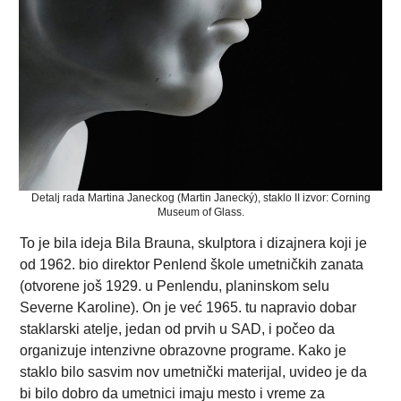
Detalj rada Martina Janeckog (Martin Janecký), staklo II izvor: Corning
Museum of Glass.
To je bila ideja Bila Brauna, skulptora i dizajnera koji je
od 1962. bio direktor Penlend škole umetničkih zanata
(otvorene još 1929. u Penlendu, planinskom selu
Severne Karoline). On je već 1965. tu napravio dobar
staklarski atelje, jedan od prvih u SAD, i počeo da
organizuje intenzivne obrazovne programe. Kako je
staklo bilo sasvim nov umetnički materijal, uvideo je da
bi bilo dobro da umetnici imaju mesto i vreme za