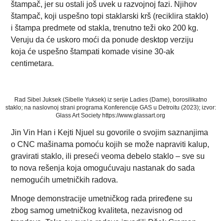
štampač, jer su ostali još uvek u razvojnoj fazi. Njihov
štampač, koji uspešno topi staklarski krš (reciklira staklo)
i štampa predmete od stakla, trenutno teži oko 200 kg.
Veruju da će uskoro moći da ponude desktop verziju
koja će uspešno štampati komade visine 30-ak
centimetara.
Rad Sibel Juksek (Sibelle Yuksek) iz serije Ladies (Dame), borosilikatno
staklo; na naslovnoj strani programa Konferencije GAS u Detroitu (2023); izvor:
Glass Art Society https://www.glassart.org
Jin Vin Han i Kejti Njuel su govorile o svojim saznanjima
o CNC mašinama pomoću kojih se može napraviti kalup,
gravirati staklo, ili preseći veoma debelo staklo – sve su
to nova rešenja koja omogućuvaju nastanak do sada
nemogućih umetničkih radova.
Mnoge demonstracije umetničkog rada priređene su
zbog samog umetničkog kvaliteta, nezavisnog od