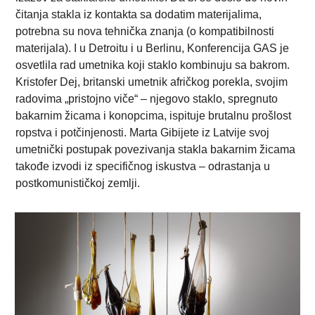
čitanja stakla iz kontakta sa dodatim materijalima,
potrebna su nova tehnička znanja (o kompatibilnosti
materijala). I u Detroitu i u Berlinu, Konferencija GAS je
osvetlila rad umetnika koji staklo kombinuju sa bakrom.
Kristofer Dej, britanski umetnik afričkog porekla, svojim
radovima „pristojno viče“ – njegovo staklo, spregnuto
bakarnim žicama i konopcima, ispituje brutalnu prošlost
ropstva i potčinjenosti. Marta Gibijete iz Latvije svoj
umetnički postupak povezivanja stakla bakarnim žicama
takođe izvodi iz specifičnog iskustva – odrastanja u
postkomunističkoj zemlji.