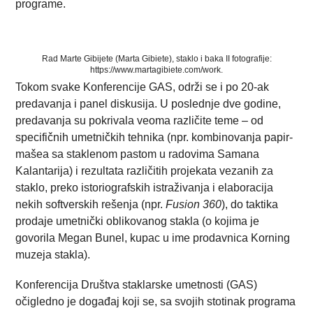
programe.
Rad Marte Gibijete (Marta Gibiete), staklo i baka II fotografije:
https://www.martagibiete.com/work.
Tokom svake Konferencije GAS, održi se i po 20-ak
predavanja i panel diskusija. U poslednje dve godine,
predavanja su pokrivala veoma različite teme – od
specifičnih umetničkih tehnika (npr. kombinovanja papir-
mašea sa staklenom pastom u radovima Samana
Kalantarija) i rezultata različitih projekata vezanih za
staklo, preko istoriografskih istraživanja i elaboracija
nekih softverskih rešenja (npr.
Fusion 360
), do taktika
prodaje umetnički oblikovanog stakla (o kojima je
govorila Megan Bunel, kupac u ime prodavnica Korning
muzeja stakla).
Konferencija Društva staklarske umetnosti (GAS)
očigledno je događaj koji se, sa svojih stotinak programa