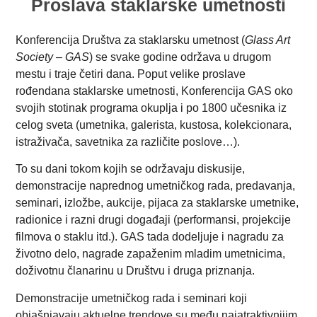
Proslava staklarske umetnosti
Konferencija Društva za staklarsku umetnost (
Glass Art
Society – GAS
) se svake godine održava u drugom
mestu i traje četiri dana. Poput velike proslave
rođendana staklarske umetnosti, Konferencija GAS oko
svojih stotinak programa okuplja i po 1800 učesnika iz
celog sveta (umetnika, galerista, kustosa, kolekcionara,
istraživača, savetnika za različite poslove…).
To su dani tokom kojih se održavaju diskusije,
demonstracije naprednog umetničkog rada, predavanja,
seminari, izložbe, aukcije, pijaca za staklarske umetnike,
radionice i razni drugi događaji (performansi, projekcije
filmova o staklu itd.). GAS tada dodeljuje i nagradu za
životno delo, nagrade zapaženim mladim umetnicima,
doživotnu članarinu u Društvu i druga priznanja.
Demonstracije umetničkog rada i seminari koji
objašnjavaju aktuelne trendove su među najatraktivnijim