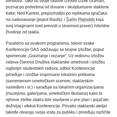
trendova. Tako su svoje radove izvodili Džek Graman,
poznat po portretima od duvane i skulpturisane staklene
trake; Ned Kantrel, prepoznatljiv po replikama igračaka
na naduvavanje (poput šlaufa); i
Šarlin Rejnolds
koja
svoj imaginarni svet prevodi u stvarnost praveći hibridne
životinje od stakla.
Paralelno sa ovakvim programima, tokom svake
Konferencije GAS održavaju se brojne izložbe, poput
spomenute „Graviranje i rezanje“. Uz redovnu izložbu
radova članova Društva staklarske umetnosti i izložbu
najboljih studentskih radova, odbor Konferencije
priređuje i izložbe inspirisane lokalnim prilikama
(savremenom umetničkom scenom, staklarskim
nasleđem i sl.) i sarađuje sa lokalnim organizacijama
(muzejima, galerijama, umetničkim školama) kako bi
njihove zbirke stakla bile stavljene u prvi plan i pojačale
doživljaj i efekat Konferencije. Privatni staklarski ateljei
takođe otvaraju svoja vrata za publiku i priređuju različite