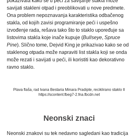
pokazivala kako se u peći za savijanje stakla može
savijati stakleni otpad i preoblikovati u nove predmete.
Ona problem nepoznavanja karakteristika odbačenog
stakla, od kojih zavisi programiranje peći i uspešno
izvođenje rada, rešava tako što to staklo upoređuje sa
listovima stakla koje inače kupuje (
Bullseye
,
Spruce
Pine
). Slično tome, Dejvid King je prikazivao kako se od
staklenog otpada može napraviti list stakla koji se onda
može rezati i savijati u peći, ili koristiti kao dekorativno
ravno staklo.
Plava flaša, rad Ivana Bestaria Minara Pradipte, reciklirano staklo II
https://scontent.fbeg7-2.fna.fbcdn.net
Neonski znaci
Neonski znakovi su tek nedavno sagledani kao tradicija