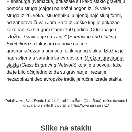
Flensburga (Nemačka) prikazale su kako staklo graviraju
pomoću struga (cajge) na nožni pogon iz 19. veka i
struga iz 20. veka. Istu tehniku, u njenoj najčistijoj formi,
od zaborava čuva i Jara Šara iz Češke koji je prikazao
kako radi sa strugom starim 150 godina. Održana je i
izložba „Graviranje i rezanje“ (
Engraving and Cutting
Exhibition
) sa fokusom na nove načine
graviranja/rezanja pomoću recikliranog stakla. Izložba je
napravljena u saradnji sa evropskom
Mrežom graviranja
stakla
(
Glass Engraving Network
) koja je u povoju, tako
da je bilo očigledno to da su graviranje i rezanje
nezaobilazni deo evropske tradicije ručne izrade stakla.
Detalj vaze „Sveti Đorđe i aždaja“, rad Jara Šare (Jára Šára), ručno duvano i
gravarano staklo II fotografija: https://www.jarasara.cz/
Slike na staklu