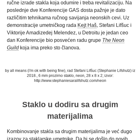
ručne izrade stakla koja odumire i treba revitalizaciju. Na
poslednje dve Konferencije GAS dosta pažnje je dato
različitim tehnikama ručnog savijanja neonskih cevi. Uz
demonstracije umetničkog rada
Kejt Haš
, Stefani Lifšuc i
Viktorije Amadizedej Melendez, u Detroitu je jedan ceo
dan Konferencije bio posvećen radu grupe
The Neon
Guild
koja ima preko sto članova.
by all means (i'm ok with being fine), rad Stefani Lifšuc (Stephanie Lifshutz) iz
2018., 6 mm prozirno staklo, neon, 28 x 8 x 2; izvor:
http://www.stephaniesaralifshutz.com/neon
Staklo u dodiru sa drugim
materijalima
Kombinovanje stakla sa drugim materijalima je već dugo
izazov za staklarske umetnike. Da bi se došlo do novih