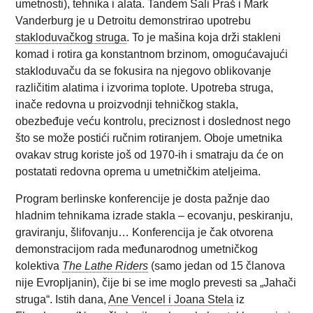
umetnosti), tehnika i alata. Tandem Sali Praš i Mark
Vanderburg je u Detroitu demonstrirao upotrebu
stakloduvačkog struga
. To je mašina koja drži stakleni
komad i rotira ga konstantnom brzinom, omogućavajući
stakloduvaču da se fokusira na njegovo oblikovanje
različitim alatima i izvorima toplote. Upotreba struga,
inače redovna u proizvodnji tehničkog stakla,
obezbeđuje veću kontrolu, preciznost i doslednost nego
što se može postići ručnim rotiranjem. Oboje umetnika
ovakav strug koriste još od 1970-ih i smatraju da će on
postatati redovna oprema u umetničkim ateljeima.
Program berlinske konferencije je dosta pažnje dao
hladnim tehnikama izrade stakla – ecovanju, peskiranju,
graviranju, šlifovanju… Konferencija je čak otvorena
demonstracijom rada međunarodnog umetničkog
kolektiva
The Lathe Riders
(samo jedan od 15 članova
nije Evropljanin), čije bi se ime moglo prevesti sa „Jahači
struga“. Istih dana,
Ane Vencel i Joana Stela
iz