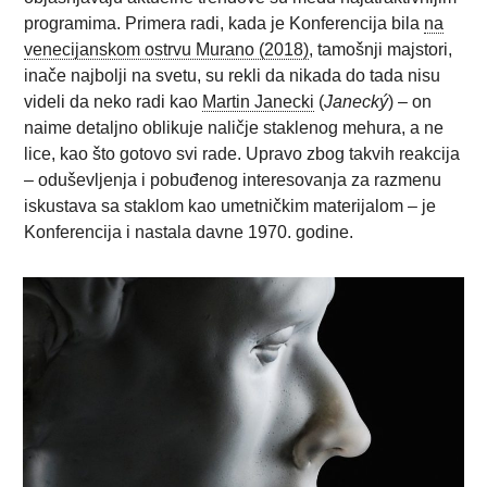
programima. Primera radi, kada je Konferencija bila
na
venecijanskom ostrvu Murano (2018)
, tamošnji majstori,
inače najbolji na svetu, su rekli da nikada do tada nisu
videli da neko radi kao
Martin Janecki
(
Janecký
) – on
naime detaljno oblikuje naličje staklenog mehura, a ne
lice, kao što gotovo svi rade. Upravo zbog takvih reakcija
– oduševljenja i pobuđenog interesovanja za razmenu
iskustava sa staklom kao umetničkim materijalom – je
Konferencija i nastala davne 1970. godine.