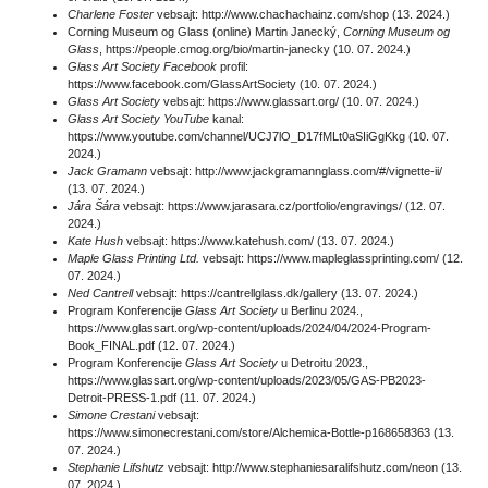
Charlene Foster
vebsajt:
http://www.chachachainz.com/shop
(13. 2024.)
Corning Museum og Glass (online) Martin Janecký,
Corning Museum og
Glass
,
https://people.cmog.org/bio/martin-janecky
(10. 07. 2024.)
Glass Art Society Facebook
profil:
https://www.facebook.com/GlassArtSociety
(10. 07. 2024.)
Glass Art Society
vebsajt:
https://www.glassart.org/
(10. 07. 2024.)
Glass Art Society YouTube
kanal:
https://www.youtube.com/channel/UCJ7lO_D17fMLt0aSIiGgKkg
(10. 07.
2024.)
Jack Gramann
vebsajt:
http://www.jackgramannglass.com/#/vignette-ii/
(13. 07. 2024.)
Jára Šára
vebsajt:
https://www.jarasara.cz/portfolio/engravings/
(12. 07.
2024.)
Kate Hush
vebsajt:
https://www.katehush.com/
(13. 07. 2024.)
Maple Glass Printing Ltd.
vebsajt:
https://www.mapleglassprinting.com/
(12.
07. 2024.)
Ned Cantrell
vebsajt:
https://cantrellglass.dk/gallery
(13. 07. 2024.)
Program Konferencije
Glass Art Society
u Berlinu 2024.,
https://www.glassart.org/wp-content/uploads/2024/04/2024-Program-
Book_FINAL.pdf
(12. 07. 2024.)
Program Konferencije
Glass Art Society
u Detroitu 2023.,
https://www.glassart.org/wp-content/uploads/2023/05/GAS-PB2023-
Detroit-PRESS-1.pdf
(11. 07. 2024.)
Simone Crestani
vebsajt:
https://www.simonecrestani.com/store/Alchemica-Bottle-p168658363
(13.
07. 2024.)
Stephanie Lifshutz
vebsajt:
http://www.stephaniesaralifshutz.com/neon
(13.
07. 2024.)