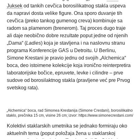
Juksek
od tankih cevčica borosilikatnog stakla uspeva
da napravi dosta velike figure. Ona sporo duvanje tih
cevčica (preko tankog gumenog creva) kombinuje sa
radom sa plamenom (brenerom). Taj proces dugo traje
ali daje neobično dobre rezultate poput jedne od njenih
„Dama“ (
Ladies
) koja je stavljena i na naslovnu stranu
programa Konferencije GAS u Detroitu. U Berlinu,
Simone Krestani je pravio jednu od svojih „Alchemica“
boca, deo istoimene kolekcije koja ironično reinterpretira
laboratorijske bočice, epruvete, levke i cilindre – prve
sudove od borosilaktnog stakla (pravljene već pre Prvog
svetskog rata).
„Alchemica“ boca, rad Simonea Krestanija (Simone Crestani), borosilikatno
staklo, prečnika 15 cm, visine 26 cm; izvor: https://www.simonecrestani.com/
Kolektivi staklarskih umetnika se jednako formiraju oko
aktuelnih tema (poput položaja žena u staklarskoj