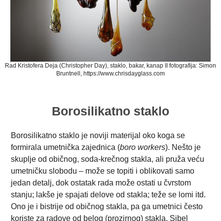
Rad Kristofera Deja (Christopher Day), staklo, bakar, kanap II fotografija: Simon
Bruntnell, https://www.chrisdayglass.com
Borosilikatno staklo
Borosilikatno staklo je noviji materijal oko koga se
formirala umetnička zajednica (
boro workers
). Nešto je
skuplje od običnog, soda-krečnog stakla, ali pruža veću
umetničku slobodu – može se topiti i oblikovati samo
jedan detalj, dok ostatak rada može ostati u čvrstom
stanju; lakše je spajati delove od stakla; teže se lomi itd.
Ono je i bistrije od običnog stakla, pa ga umetnici često
koriste za radove od belog (prozirnog) stakla.
Sibel