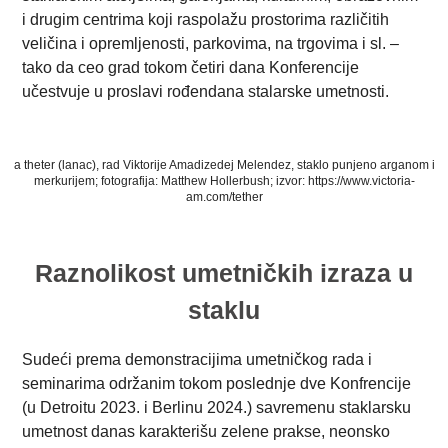
i drugim centrima koji raspolažu prostorima različitih
veličina i opremljenosti, parkovima, na trgovima i sl. –
tako da ceo grad tokom četiri dana Konferencije
učestvuje u proslavi rođendana stalarske umetnosti.
a theter (lanac), rad Viktorije Amadizedej Melendez, staklo punjeno arganom i
merkurijem; fotografija: Matthew Hollerbush; izvor: https://www.victoria-
am.com/tether
Raznolikost umetničkih izraza u
staklu
Sudeći prema demonstracijima umetničkog rada i
seminarima održanim tokom poslednje dve Konfrencije
(u Detroitu 2023. i Berlinu 2024.) savremenu staklarsku
umetnost danas karakterišu zelene prakse, neonsko