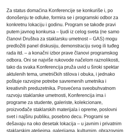
Za status domaćina Konferencije se konkuriše i, po
donošenju te odluke, formira se i programski odbor za
konkretnu lokaciju i godinu. Program se takođe pravi
putem javnog konkursa – ljudi iz celog sveta (ne samo
članovi Društva za staklarsku umetnost – GAS) mogu
predložiti panel diskusiju, demonstraciju svog ili tuđeg
rada itd. – a konačni izbor prave članovi programskog
odbora. Oni se najviše rukovode načelom raznolikosti,
tako da svaka Konferencija pruža uvid u široki spektar
aktulenih tema, umetničkih stilova i obuka, i jednako
poštuje razvojne potrebe savremenih umetnika i
kreativnih preduzetnika. Posvećena sveobuhvatnom
razvoju staklarske umetnosti, Konferencija ima i
programe za studente, galeriste, kolekcionare,
proizvođače staklarskih materijala i opreme, poslovni
svet i najširu publiku, posebno decu. Programi se
dešavaju na oko desetak lokacija – u javnim i privatnim
staklarskim ateljeima, galerijama, kulturnim, obrazovnim