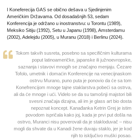
I Koneferecija GAS se obično dešava u Sjedinjenim
Američkim Državama. Od dosadašnjih 53, sedam
Konferencija je održano u inostranstvu: u Torontu (1989),
Meksiko Sitiju (1992), Setu u Japanu (1998), Amsterdamu
(2002), Adelejdu (2005), u Muranu (2018) i Berlinu (2024).
Tokom takvih susreta, posebno sa specifičnim kulturama
poput latinoameričke, japanske ili južnoevropske,
saznanja i stavovi mnogih se značajno menjaju. Ćezare
Tofolo, umetnik i domaćin Konferencije na venecijnaskom
ostrvu Murano, puno puta je ponovio da će sa tom
Konefrencijom mnoge tajne staklarstva pobeći sa ostrva,
ali da će mnoge i ući. Videlo se da su tamošnji majstori bili
svesni značaja dizajna, ali im je glass art bio dosta
nepoznat koncept. Kanađanka Ketrin Grej je istim
povodom ispričala kako joj, kada je prvi put došla na
ostrvo, Muranci nisu poverovali da je stakloduvač – nisu
mogli da shvate da u Kanadi žene duvaju staklo, jer je kod
njih to isključivo muški posao.