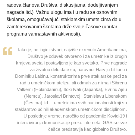
radova članova Društva, diskusijama, dodeljivanjem
nagrada itd.). Važnu ulogu ima i u radu sa osnovnim
školama, omogućavajući staklarskim umetnicima da u
zainteresovanim školama drže svoje časove (unutar
programa vannastavnih aktivnosti).
Iako je, po logici stvari, najviše okrenuto Amerikancima,
Društvo je oduvek otvoreno i za umetnike iz drugih
krajeva sveta i postavljeno je kao svetsko. Prve nagrade
za životno delo date su, naravno, Harviju Litltonu i
Dominiku Labinu, konstruktorima prve staklarske peći za
rad u umetničkom ateljeu, ali odmah za njima i Sibrenu
Valkemi (Holanđaninu), Itoki Ivati (Japanka), Evrinu Ajšu
(Nemcu), Jaroslavi Brihtovoj i Stanislavu Libenskom
(Česima) itd. – umetnicima svih nacionalnosti koji su
staklarstvo učinili akademskom umetničkom disciplinom.
U poslednje vreme, naročito od pandemije Kovid-19 i
intenziviranja komunikacije preko interneta, GAS se sve
češće predstavlja kao globalno Društvo.