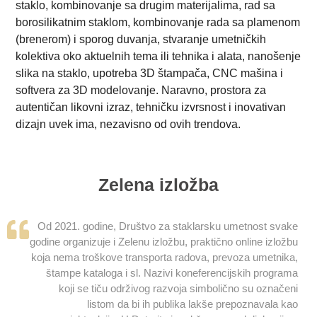
staklo, kombinovanje sa drugim materijalima, rad sa
borosilikatnim staklom, kombinovanje rada sa plamenom
(brenerom) i sporog duvanja, stvaranje umetničkih
kolektiva oko aktuelnih tema ili tehnika i alata, nanošenje
slika na staklo, upotreba 3D štampača, CNC mašina i
softvera za 3D modelovanje. Naravno, prostora za
autentičan likovni izraz, tehničku izvrsnost i inovativan
dizajn uvek ima, nezavisno od ovih trendova.
Zelena izložba
Od 2021. godine, Društvo za staklarsku umetnost svake
godine organizuje i Zelenu izložbu, praktično online izložbu
koja nema troškove transporta radova, prevoza umetnika,
štampe kataloga i sl. Nazivi koneferencijskih programa
koji se tiču održivog razvoja simbolično su označeni
listom da bi ih publika lakše prepoznavala kao