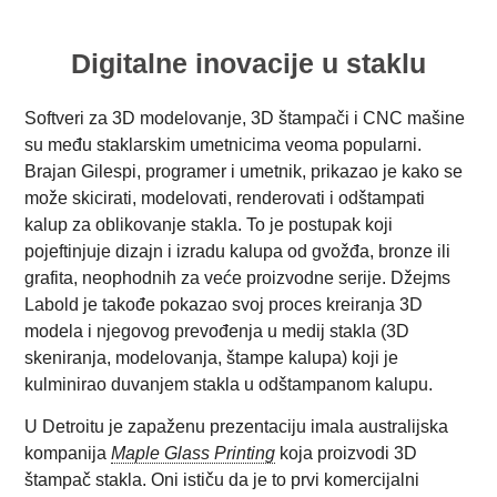
Digitalne inovacije u staklu
Softveri za 3D modelovanje, 3D štampači i CNC mašine
su među staklarskim umetnicima veoma popularni.
Brajan Gilespi, programer i umetnik, prikazao je kako se
može skicirati, modelovati, renderovati i odštampati
kalup za oblikovanje stakla. To je postupak koji
pojeftinjuje dizajn i izradu kalupa od gvožđa, bronze ili
grafita, neophodnih za veće proizvodne serije. Džejms
Labold je takođe pokazao svoj proces kreiranja 3D
modela i njegovog prevođenja u medij stakla (3D
skeniranja, modelovanja, štampe kalupa) koji je
kulminirao duvanjem stakla u odštampanom kalupu.
U Detroitu je zapaženu prezentaciju imala australijska
kompanija
Maple Glass Printing
koja proizvodi 3D
štampač stakla. Oni ističu da je to prvi komercijalni