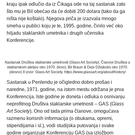
kraju ipak odlučio da iz Čikaga ode na taj sastanak zato
što mu je Bil obećao da će dobiti 200 dolara (tako da ga
ništa nije koštalo). Njegova priča je izazvala mnogo
smeha u publici koju je te, 1995. godine, činilo već oko
hiljadu staklarskih umetnika i drugih učensika
Konferencije.
Nastanak Društva staklarske umetnosti (Glass Art Society): Članovi Društva u
staklarskom ateljeu oko 1970. (levo); Bil Braun & Dejv Džejkobs oko 1970.
(desno) II izvor: Glass Art Society. https://www.glassart.org/about/history/
Sastanak u Penlendu je očigledno dobro prošao i
naredne, 1971. godine, na istom mestu održana je prva
Konferencija. Iste godine je doneta i odluka o osnivanju
neprofitnog Društva staklarske umetnosti – GAS (
Glass
Art Society
). Ono od tada prima članove, omogućava
razmenu korisnih informacija (o obukama, opremi,
stipendijama i sl.), vodi studijska putovanja i svake
godine organizuje Konferenciju GAS (sa izložbom