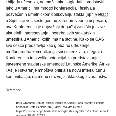
i hiljadu učesnika, ne može lako sagledati i predstaviti.
Iako u Americi ima mnogo konferencija i festivala
posvećenih umetničkom oblikovanju stakla (npr.
Refract
u Sijetlu je već šestu godinu zaredom veoma uspešan),
ova Konferencija je najvažniji događaj zato što je izraz
aktuelnih interesovanja i potreba svih staklarskih
umetnika u Americi kojih ima na stotine. Kako se GAS
sve češće predstavlja kao globalno udruženje i
međunarodna komunikacija širi i intenzivira, njegova
Konferencija ima veliki potencijal za predstavljanje
savremene staklarske umetnosti Latinske Amerike, Afrike
i Azije i stvaranje mnoštva prilika za novu interkulturnu
komunikaciju, razmenu i razvoj staklarskog stvaralaštva.
Reference
Bard Graduate Center (online) Voices in Studio Glass History: Penland
School of Craft, Penland, NC,
Bard Graduate Center
,
https://exhibitions.bgc.bard.edu/studioglasshistory/places/penland-school-
of-craft/
(10. 07. 2024.)