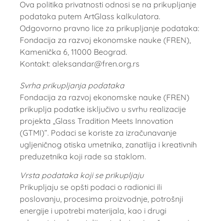
Ova politika privatnosti odnosi se na prikupljanje
podataka putem ArtGlass kalkulatora.
Odgovorno pravno lice za prikupljanje podataka:
Fondacija za razvoj ekonomske nauke (FREN),
Kamenička 6, 11000 Beograd.
Kontakt: aleksandar@fren.org.rs
Svrha prikupljanja podataka
Fondacija za razvoj ekonomske nauke (FREN)
prikuplja podatke isključivo u svrhu realizacije
projekta „Glass Tradition Meets Innovation
(GTMI)”. Podaci se koriste za izračunavanje
ugljeničnog otiska umetnika, zanatlija i kreativnih
preduzetnika koji rade sa staklom.
Vrsta podataka koji se prikupljaju
Prikupljaju se opšti podaci o radionici ili
poslovanju, procesima proizvodnje, potrošnji
energije i upotrebi materijala, kao i drugi