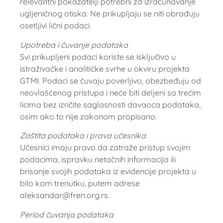
relevantni pokazatelji potrebni za izračunavanje
ugljeničnog otiska. Ne prikupljaju se niti obrađuju
osetljivi lični podaci.
Upotreba i čuvanje podataka
Svi prikupljeni podaci koriste se isključivo u
istraživačke i analitičke svrhe u okviru projekta
GTMI. Podaci se čuvaju poverljivo, obezbeđuju od
neovlašćenog pristupa i neće biti deljeni sa trećim
licima bez izričite saglasnosti davaoca podataka,
osim ako to nije zakonom propisano.
Zaštita podataka i prava učesnika
Učesnici imaju pravo da zatraže pristup svojim
podacima, ispravku netačnih informacija ili
brisanje svojih podataka iz evidencije projekta u
bilo kom trenutku, putem adrese
aleksandar@fren.org.rs.
Period čuvanja podataka