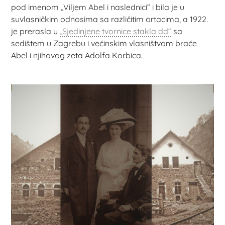
pod imenom „Viljem Abel i naslednici“ i bila je u
suvlasničkim odnosima sa različitim ortacima, a 1922.
je prerasla u
„Sjedinjene tvornice stakla dd“
sa
sedištem u Zagrebu i većinskim vlasništvom braće
Abel i njihovog zeta Adolfa Korbica.