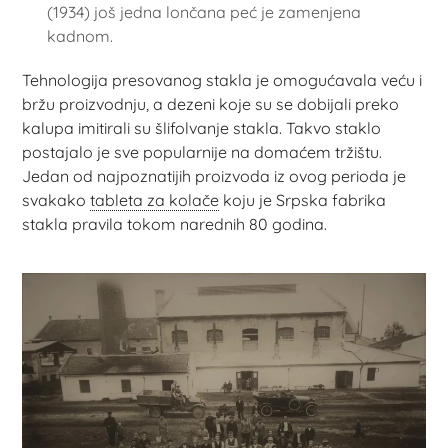
(1934) još jedna lončana peć je zamenjena
kadnom.
Tehnologija presovanog stakla je omogućavala veću i
bržu proizvodnju, a dezeni koje su se dobijali preko
kalupa imitirali su šlifolvanje stakla. Takvo staklo
postajalo je sve popularnije na domaćem tržištu.
Jedan od najpoznatijih proizvoda iz ovog perioda je
svakako
tableta za kolače
koju je Srpska fabrika
stakla pravila tokom narednih 80 godina.