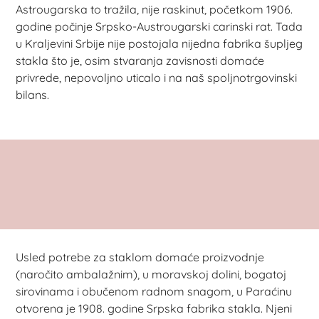
Astrougarska to tražila, nije raskinut, početkom 1906.
godine počinje Srpsko-Austrougarski carinski rat. Tada
u Kraljevini Srbije nije postojala nijedna fabrika šupljeg
stakla što je, osim stvaranja zavisnosti domaće
privrede, nepovoljno uticalo i na naš spoljnotrgovinski
bilans.
Usled potrebe za staklom domaće proizvodnje
(naročito ambalažnim), u moravskoj dolini, bogatoj
sirovinama i obučenom radnom snagom, u Paraćinu
otvorena je 1908. godine Srpska fabrika stakla. Njeni