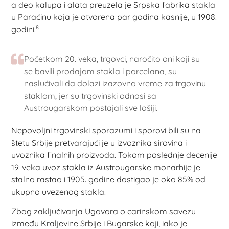
a deo kalupa i alata preuzela je Srpska fabrika stakla
u Paraćinu koja je otvorena par godina kasnije, u 1908.
8
godini.
Početkom 20. veka, trgovci, naročito oni koji su
se bavili prodajom stakla i porcelana, su
naslućivali da dolazi izazovno vreme za trgovinu
staklom, jer su trgovinski odnosi sa
Austrougarskom postajali sve lošiji.
Nepovoljni trgovinski sporazumi i sporovi bili su na
štetu Srbije pretvarajući je u izvoznika sirovina i
uvoznika finalnih proizvoda. Tokom poslednje decenije
19. veka uvoz stakla iz Austrougarske monarhije je
stalno rastao i 1905. godine dostigao je oko 85% od
ukupno uvezenog stakla.
Zbog zaključivanja Ugovora o carinskom savezu
između Kraljevine Srbije i Bugarske koji, iako je