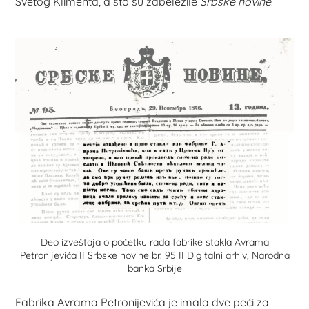
Svetog Klimenta, a što su zabeležile
Srbske novine
.
Deo izveštaja o početku rada fabrike stakla Avrama
Petronijevića II Srbske novine br. 95 II Digitalni arhiv, Narodna
banka Srbije
Fabrika Avrama Petronijevića je imala dve peći za