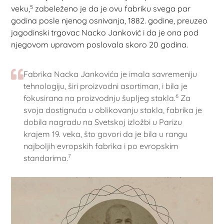
5
veku,
zabeleženo je da je ovu fabriku svega par
godina posle njenog osnivanja, 1882. godine, preuzeo
jagodinski trgovac Nacko Janković i da je ona pod
njegovom upravom poslovala skoro 20 godina.
Fabrika Nacka Jankovića je imala savremeniju
tehnologiju, širi proizvodni asortiman, i bila je
6
fokusirana na proizvodnju šupljeg stakla.
Za
svoja dostignuća u oblikovanju stakla, fabrika je
dobila nagradu na Svetskoj izložbi u Parizu
krajem 19. veka, što govori da je bila u rangu
najboljih evropskih fabrika i po evropskim
7
standarima.