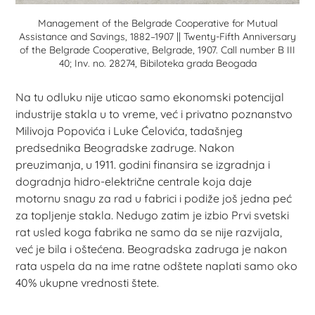
Management of the Belgrade Cooperative for Mutual
Assistance and Savings, 1882–1907 || Twenty-Fifth Anniversary
of the Belgrade Cooperative, Belgrade, 1907. Call number B III
40; Inv. no. 28274, Bibiloteka grada Beogada
Na tu odluku nije uticao samo ekonomski potencijal
industrije stakla u to vreme, već i privatno poznanstvo
Milivoja Popovića i Luke Ćelovića, tadašnjeg
predsednika Beogradske zadruge. Nakon
preuzimanja, u 1911. godini finansira se izgradnja i
dogradnja hidro-električne centrale koja daje
motornu snagu za rad u fabrici i podiže još jedna peć
za topljenje stakla. Nedugo zatim je izbio Prvi svetski
rat usled koga fabrika ne samo da se nije razvijala,
već je bila i oštećena. Beogradska zadruga je nakon
rata uspela da na ime ratne odštete naplati samo oko
40% ukupne vrednosti štete.