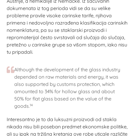
Austrije, a hemikalije iz Nemačke. Iz sačuvanih
dokumenata iz tog perioda vidi se da su velike
probleme pravile visoke carinske tarife, njihova
primena i nedovoljno razrađena klasifikacija carinskih
nomenklatura, pa su se staklarski proizvodi i
repromaterijal često svrstavali od slučaja do slučaja,
pretežno u carinske grupe sa višom stopom, iako nisu
tu pripadali.
Although the development of the glass industry
depended on raw materials and energy, it was
also supported by customs protection, which
amounted to 34% for hollow glass and about
50% for flat glass based on the value of the
14
goods.
Interesantno je to da luksuzni proizvodi od stakla
nikada nisu bili poseban predmet ekonomske politike,
ali su ipak na tržišna kretanja ove robe uticale različite