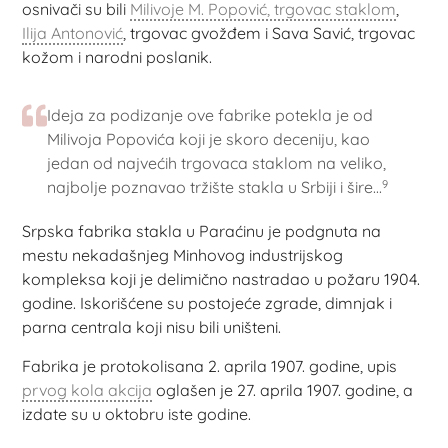
osnivači su bili
Milivoje M. Popović, trgovac staklom
,
Ilija Antonović
, trgovac gvožđem i Sava Savić, trgovac
kožom i narodni poslanik.
Ideja za podizanje ove fabrike potekla je od
Milivoja Popovića koji je skoro deceniju, kao
jedan od najvećih trgovaca staklom na veliko,
9
najbolje poznavao tržište stakla u Srbiji i šire...
Srpska fabrika stakla u Paraćinu je podgnuta na
mestu nekadašnjeg Minhovog industrijskog
kompleksa koji je delimično nastradao u požaru 1904.
godine. Iskorišćene su postojeće zgrade, dimnjak i
parna centrala koji nisu bili uništeni.
Fabrika je protokolisana 2. aprila 1907. godine, upis
prvog kola akcija
oglašen je 27. aprila 1907. godine, a
izdate su u oktobru iste godine.