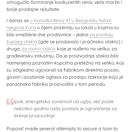
omogućilo formiranje konkurentih cena, veće marže i
bolje prodajne rezultate.
I danas se
u Karađorđevoj 47 u Beogradu nalazi
njegova kuća
u čijem prizemlju su lokali u kojima su
bile smeštene dve prodavnice – jedna
za prodaju
šupljeg stakla
(gde se prodavalo i praćinsko staklo) i
druga,
za ravno staklo
koje je nuđeno na veliko, za
građevinsku industriju. Da je proizvodnja stakla bila
namenjena poznatim kupcima pretežno na veliko, koji
su očigledno ugovarali sa fabrikom direktno posao,
govori i izostanak oglasa za prodaju staklarije koju je
paraćinska fabrika proizvodila u tom periodu.
Ipak, energetska zavisnost od uglja, već posle
nekoliko godina rada postala je ograničenje za
širenje proizvodnje.
Popović made several attempts to secure a loan to