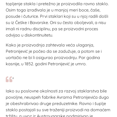
topljenje stakla i pretežno je proizvodila ravno staklo.
Osim toga izrađivala je u manjoj meri boce, čaše,
posude i čuturice. Prvi staklari koji su u njoj radili došli
su iz Češke i Bavarske. Oni su često oboljevali, a nisu
imali ni radnu disciplinu, pa se proizvodni proces
odvijao u diskontinuitetu.
Kako je proizvodnja zahtevala veća ulaganja,
Petronijević je počeo da se zadužuje, a potom se i
uortačio ne bi li osigurao proizvodnju. Par godina
kasnije, u 1852. godini Petronijević je umro.
4
Iako su poslovne okolnosti za razvoj staklarstva bile
povoljne, neuspeh fabrike Avrama Petronijevića dugo
je obeshrabrivao druge preduzetnike. Ravno i šuplje
staklo postajali su sve traženiji proizvodi na domaćem
tržištu, a uvoz iz Austrougarske podmirivao je