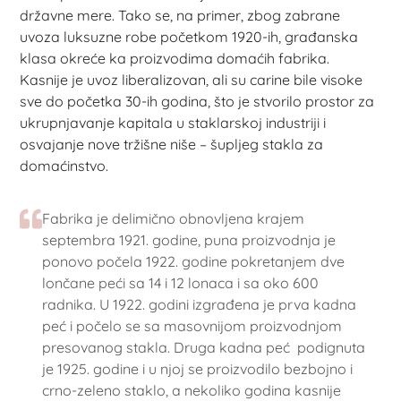
državne mere. Tako se, na primer, zbog zabrane
uvoza luksuzne robe početkom 1920-ih, građanska
klasa okreće ka proizvodima domaćih fabrika.
Kasnije je uvoz liberalizovan, ali su carine bile visoke
sve do početka 30-ih godina, što je stvorilo prostor za
ukrupnjavanje kapitala u staklarskoj industriji i
osvajanje nove tržišne niše – šupljeg stakla za
domaćinstvo.
Fabrika je delimično obnovljena krajem
septembra 1921. godine, puna proizvodnja je
ponovo počela 1922. godine pokretanjem dve
lončane peći sa 14 i 12 lonaca i sa oko 600
radnika. U 1922. godini izgrađena je prva kadna
peć i počelo se sa masovnijom proizvodnjom
presovanog stakla. Druga kadna peć podignuta
je 1925. godine i u njoj se proizvodilo bezbojno i
crno-zeleno staklo, a nekoliko godina kasnije