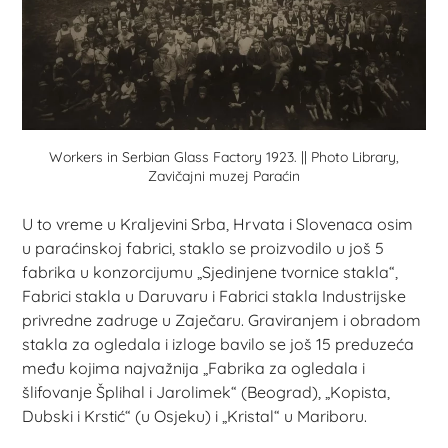
Workers in Serbian Glass Factory 1923. || Photo Library,
Zavičajni muzej Paraćin
U to vreme u Kraljevini Srba, Hrvata i Slovenaca osim
u paraćinskoj fabrici, staklo se proizvodilo u još 5
fabrika u konzorcijumu „Sjedinjene tvornice stakla“,
Fabrici stakla u Daruvaru i Fabrici stakla Industrijske
privredne zadruge u Zaječaru. Graviranjem i obradom
stakla za ogledala i izloge bavilo se još 15 preduzeća
među kojima najvažnija „Fabrika za ogledala i
šlifovanje Šplihal i Jarolimek“ (Beograd), „Kopista,
Dubski i Krstić“ (u Osjeku) i „Kristal“ u Mariboru.