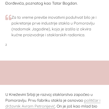
Đorđevića, poznatog kao Tatar Bogdan.
Za to vreme previše inovativni poduhvat bilo je i
pokretanje prve industrije stakla u Pomoravlju
(nadomak Jagodine), koja je izašla iz okvira
kućne proizvodnje i staklarskih radionica.
2
U Kneževini Srbiji je razvoj staklarstva započeo u
Pomoravlju. Prvu fabriku stakla je osnovao
političar i
državnik Avram Petronijević
. On je još kao mlad bio