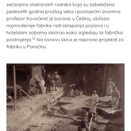
sećanjima staklarskih radnika koja su zabeležena
pedesetih godina prošlog veka i postojećim izvorima
profesor Kovačević je boravio u Češkoj, obilazio
najmodernije fabrike radi sklapanja poslova i u
hotelskim sobama skicirao kako izgledaju ta fabrička
10
postrojenja.
Na osnovu skica je napravio projekat za
fabriku u Paraćinu.