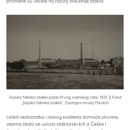
promene su uticale na razvoj industrije stakla.
Srpska fabrika stakla posle Prvog svetskog rata, 1921. || Fond
„Srpska fabrika stakla“, Zavičajni muzej Paraćin
Usled nedostatka i niskog kvaliteta domaće sirovine,
veoma često se uvozio staklarski krš iz Češke i