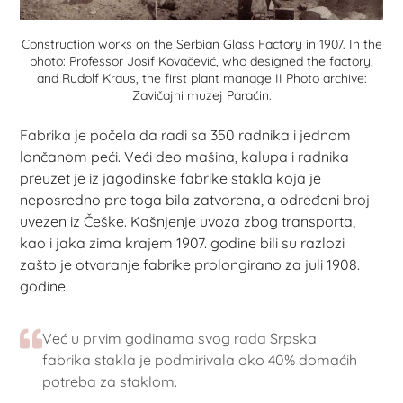
Construction works on the Serbian Glass Factory in 1907. In the
photo: Professor Josif Kovačević, who designed the factory,
and Rudolf Kraus, the first plant manage II Photo archive:
Zavičajni muzej Paraćin.
Fabrika je počela da radi sa 350 radnika i jednom
lončanom peći. Veći deo mašina, kalupa i radnika
preuzet je iz jagodinske fabrike stakla koja je
neposredno pre toga bila zatvorena, a određeni broj
uvezen iz Češke. Kašnjenje uvoza zbog transporta,
kao i jaka zima krajem 1907. godine bili su razlozi
zašto je otvaranje fabrike prolongirano za juli 1908.
godine.
Već u prvim godinama svog rada Srpska
fabrika stakla je podmirivala oko 40% domaćih
potreba za staklom.