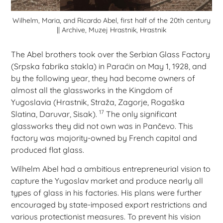
Wilhelm, Maria, and Ricardo Abel, first half of the 20th century
|| Archive, Muzej Hrastnik, Hrastnik
The Abel brothers took over the Serbian Glass Factory
(Srpska fabrika stakla) in Paraćin on May 1, 1928, and
by the following year, they had become owners of
almost all the glassworks in the Kingdom of
Yugoslavia (Hrastnik, Straža, Zagorje, Rogaška
17
Slatina, Daruvar, Sisak).
The only significant
glassworks they did not own was in Pančevo. This
factory was majority-owned by French capital and
produced flat glass.
Wilhelm Abel had a ambitious entrepreneurial vision to
capture the Yugoslav market and produce nearly all
types of glass in his factories. His plans were further
encouraged by state-imposed export restrictions and
various protectionist measures. To prevent his vision