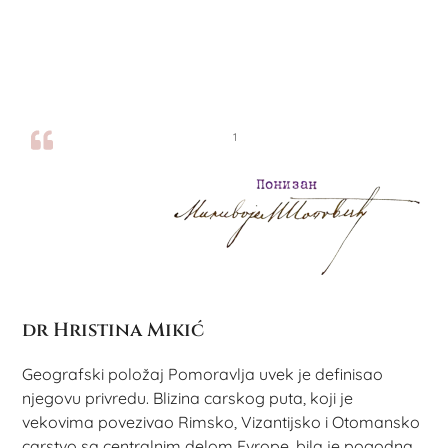
1
dr Hristina Mikić
Geografski položaj Pomoravlja uvek je definisao
njegovu privredu. Blizina carskog puta, koji je
vekovima povezivao Rimsko, Vizantijsko i Otomansko
carstvo sa centralnim delom Evrope, bila je pogodna