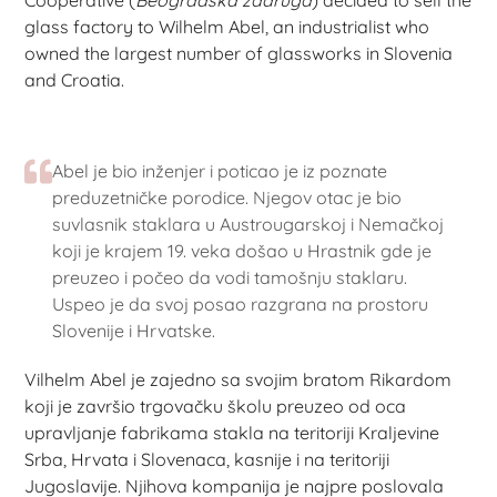
glass factory to Wilhelm Abel, an industrialist who
owned the largest number of glassworks in Slovenia
and Croatia.
Abel je bio inženjer i poticao je iz poznate
preduzetničke porodice. Njegov otac je bio
suvlasnik staklara u Austrougarskoj i Nemačkoj
koji je krajem 19. veka došao u Hrastnik gde je
preuzeo i počeo da vodi tamošnju staklaru.
Uspeo je da svoj posao razgrana na prostoru
Slovenije i Hrvatske.
Vilhelm Abel je zajedno sa svojim bratom Rikardom
koji je završio trgovačku školu preuzeo od oca
upravljanje fabrikama stakla na teritoriji Kraljevine
Srba, Hrvata i Slovenaca, kasnije i na teritoriji
Jugoslavije. Njihova kompanija je najpre poslovala