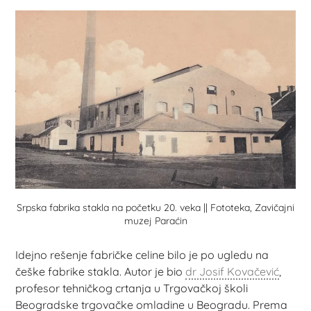
Srpska fabrika stakla na početku 20. veka || Fototeka, Zavičajni
muzej Paraćin
Idejno rešenje fabričke celine bilo je po ugledu na
češke fabrike stakla. Autor je bio
dr Josif Kovačević
,
profesor tehničkog crtanja u Trgovačkoj školi
Beogradske trgovačke omladine u Beogradu. Prema