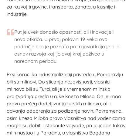
za razvoj trgovine, transporta, zanata, a kasnije i
industrije.
Put je uvek donosio opasnosti, ali i inovacije i
nova otkrića. U prvoj polovini 19. veka ovo
područje bilo je poznato po trgovini koja je bila
osnov razvoja koji je ovaj kraj doživeo u
narednom periodu.
Prvi koraci ka industrijalizaciji privrede u Pomoravlju
bili su mlinovi. Do sticanja nezavisnosti, vlasnici
mlinova bili su Turci, ali je s vremenom mlinska
proizvodnja prešla u ruke kneza Miloša. On je imao
pravo prečeg dodeljivanja turskih mlinova, ali i
davanja odobrenja za podizanje novih. Povremeno,
osim kneza Miloša pravo vlasništva nad vodenicama
mogle su dobiti i istaknute vojvode, pa je jedan takav
mlin nastao i u Paraćinu, u vlasništvu Bogdana