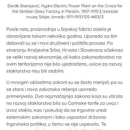
Đorđe Stanojević, Hydro-Electric Power Plant on the Crnica for
the Serbian Glass Factory in Paraćin, 1907–1910 || Istorijski
muzej Srbije, između 1911-1913.FĐS 4403/3.
Posle rata, proizvodnja u Srpskoj fabrici stakla je
obnavljana tokom nekoliko godina. Uporedo sa tim
dešavali su se i novi društveni i politički procesi. Po
stvaranju Kraljevine Srba, Hrvata i Slovenaca očekivao
se veliki razvoj ekonomije, ali kako zakonodavstvo na
ovim teritorijama nije bilo ujednačeno, uslovi za razvoj
staklarstva nisu bili stabilni.
U mnogim oblastima zakoni su se često menjali, pa su
se stara i nova zakonska rešenja uporedo
primenjivala. Dva najznačajnija zakona koja su uticala
na razvoj staklarstva bila su Carinske tarife za uvoz i
izvoz stakla, kao i pokušaj da se trgovina uredi
sistemskim zakonom i tako uspostavi državna
trgovinska politika, u čemu se nije uspevalo. Te