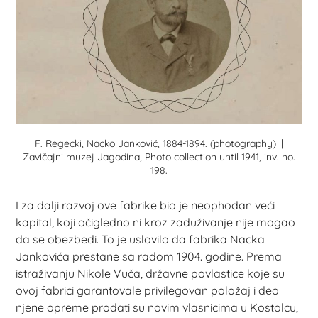
F. Regecki, Nacko Janković, 1884-1894. (photography) ||
Zavičajni muzej Jagodina, Photo collection until 1941, inv. no.
198.
I za dalji razvoj ove fabrike bio je neophodan veći
kapital, koji očigledno ni kroz zaduživanje nije mogao
da se obezbedi. To je uslovilo da fabrika Nacka
Jankovića prestane sa radom 1904. godine. Prema
istraživanju Nikole Vuča, državne povlastice koje su
ovoj fabrici garantovale privilegovan položaj i deo
njene opreme prodati su novim vlasnicima u Kostolcu,