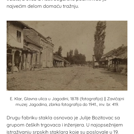
najvećim delom domaću tražnju.
E. Klar, Glavna ulica u Jagodini, 1878 (fotografija) || Zavičajni
muzej Jagodina, zbirka fotografija do 1941., inv. br. 419.
Drugu fabriku stakla osnovao je Julije Bozitovac sa
grupom čeških trgovaca i inženjera. U najopsežnijem
istraživanju srpskih staklara koje su poslovale u 19.