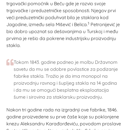
trgovački pomoćnik u Beču gde je razvio svoje
trgovačke i preduzetničke sposobnosti. Njegov prvi
veći preduzetnički poduhvat bila je staklara kod
3
Jagodine, između sela Mišević i Belica.
Petronijević je
bio dobro upoznat sa dešavanjima u Turskoj i među
prvima je rešio da pokrene industrijsku proizvodnju
stakla.
Tokom 1843. godine podneo je molbu Državnom
savetu da mu se odobre povlastice za podizanje
fabrike stakla. Tražio je da ima monopol na
proizvodnju ravnog i šupljeg stakla na 14 godina
i da mu se omogući besplatna eksploatacija
šume i sirovina za staklarsku proizvodnju.
Nakon tri godine rada na izgradnji ove fabrike, 1846.
godine proizvedene su prve čaše koje su poklonjene
knezu Aleksandru Karađorđeviću, povodom proslave