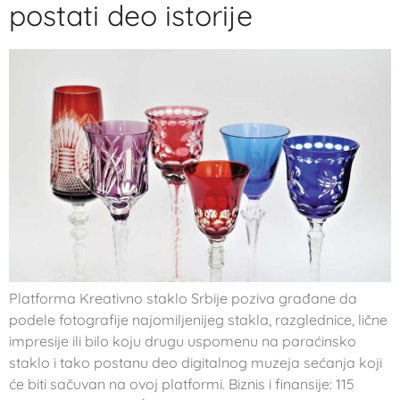
postati deo istorije
Platforma Kreativno staklo Srbije poziva građane da
podele fotografije najomiljenijeg stakla, razglednice, lične
impresije ili bilo koju drugu uspomenu na paraćinsko
staklo i tako postanu deo digitalnog muzeja sećanja koji
će biti sačuvan na ovoj platformi. Biznis i finansije: 115