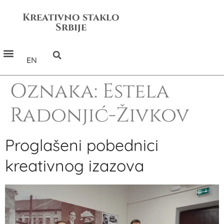
Kreativno staklo
Srbije
EN
Oznaka:
Estela
Radonjić-Živkov
Proglašeni pobednici
kreativnog izazova