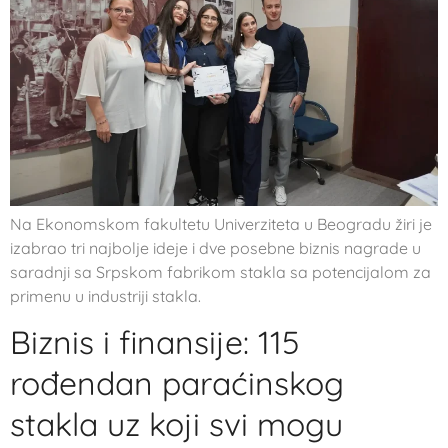
Na Ekonomskom fakultetu Univerziteta u Beogradu žiri je
izabrao tri najbolje ideje i dve posebne biznis nagrade u
saradnji sa Srpskom fabrikom stakla sa potencijalom za
primenu u industriji stakla.
Biznis i finansije: 115
rođendan paraćinskog
stakla uz koji svi mogu