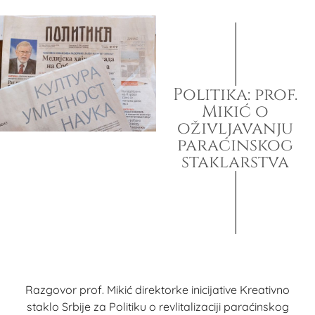
Politika: prof.
Mikić o
oživljavanju
paraćinskog
staklarstva
Razgovor prof. Mikić direktorke inicijative Kreativno
staklo Srbije za Politiku o revlitalizaciji paraćinskog